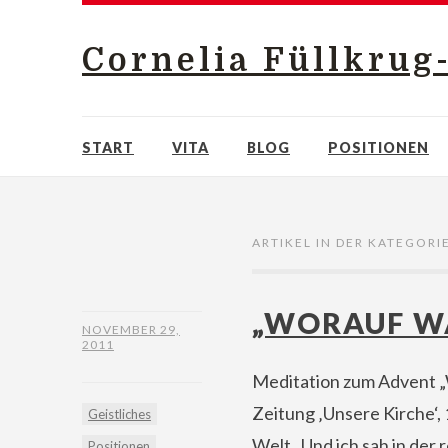
Cornelia Füllkrug
START
VITA
BLOG
POSITIONEN
ARTIKEL IN DER KATEGORIE
„WORAUF W
NOVEMBER 29,
2011
Meditation zum Advent „W
Zeitung ‚Unsere Kirche‘, 
Geistliches
Welt „Und ich sah in der
Positionen