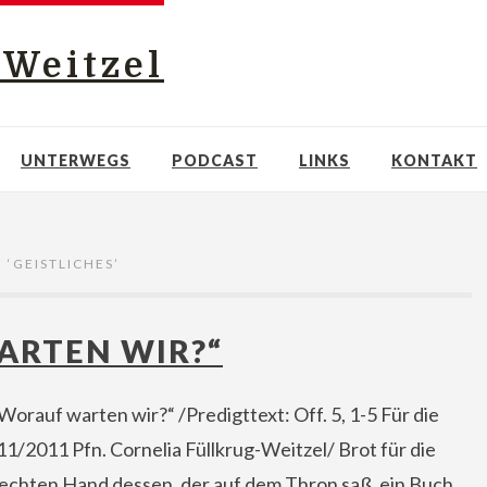
-Weitzel
UNTERWEGS
PODCAST
LINKS
KONTAKT
 ‘
GEISTLICHES
’
ARTEN WIR?“
orauf warten wir?“ /Predigttext: Off. 5, 1-5 Für die
11/2011 Pfn. Cornelia Füllkrug-Weitzel/ Brot für die
 rechten Hand dessen, der auf dem Thron saß, ein Buch,