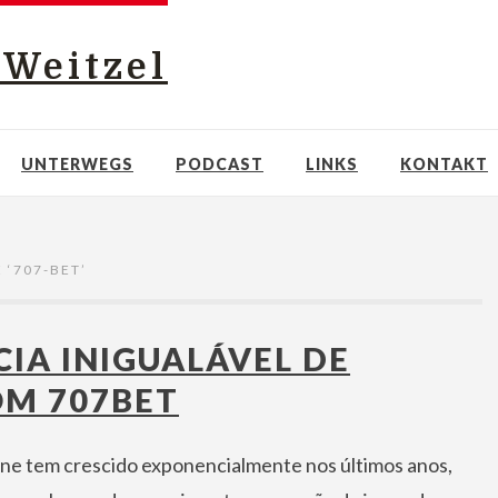
-Weitzel
UNTERWEGS
PODCAST
LINKS
KONTAKT
 ‘
707-BET
’
CIA INIGUALÁVEL DE
OM 707BET
ne tem crescido exponencialmente nos últimos anos,