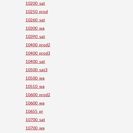
10200_sat
10250_prod
10260_sat
10300_wa
10390_sat
10400_prod2
10400_prod3
10400_sat
10500_sat3
10500_wa
10510_wa
10600_prod2
10600_wa
10655_pr
10700_sat
10700_wa