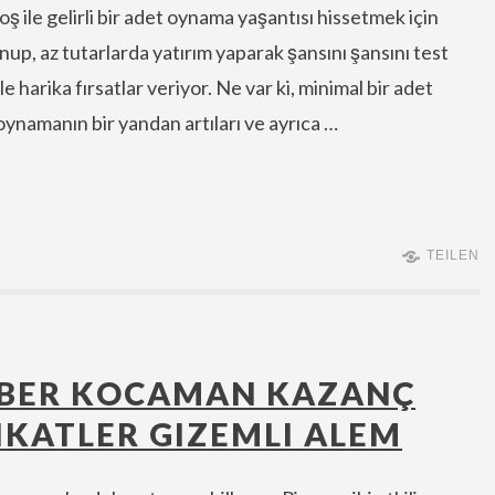
 ile gelirli bir adet oynama yaşantısı hissetmek için
inup, az tutarlarda yatırım yaparak şansını şansını test
 harika fırsatlar veriyor. Ne var ki, minimal bir adet
oynamanın bir yandan artıları ve ayrıca …
TEILEN
ABER KOCAMAN KAZANÇ
IKATLER GIZEMLI ALEM