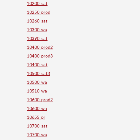
10200_sat
10250_prod
10260_sat
10300_wa
10390_sat
10400_prod2
10400_prod3
10400_sat
10500_sat3
10500_wa
10510_wa
10600_prod2
10600_wa
10655_pr
10700_sat
10700_wa