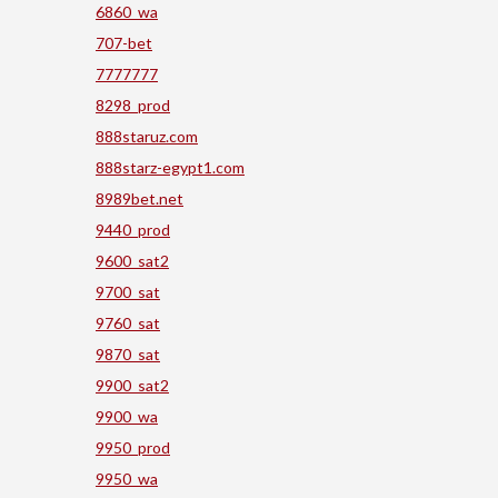
6860_wa
707-bet
7777777
8298_prod
888staruz.com
888starz-egypt1.com
8989bet.net
9440_prod
9600_sat2
9700_sat
9760_sat
9870_sat
9900_sat2
9900_wa
9950_prod
9950_wa