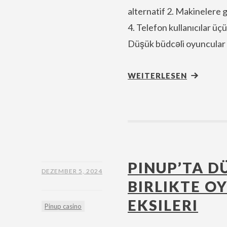
alternatif 2. Makinelere g
4. Telefon kullanıcılar üç
Düşük büdcəli oyuncular
WEITERLESEN
PINUP’TA D
DEZEMBER 5, 2024
BIRLIKTE O
EKSILERI
Pinup casino