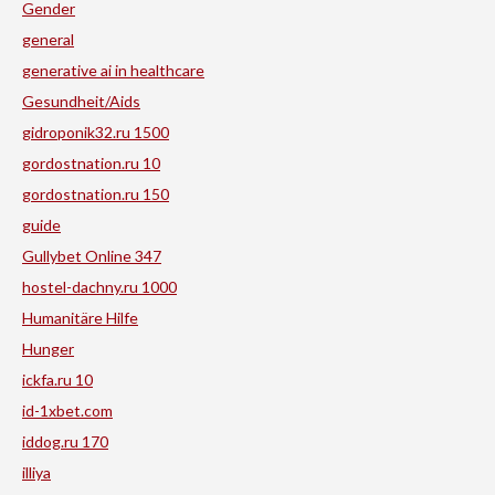
Gender
general
generative ai in healthcare
Gesundheit/Aids
gidroponik32.ru 1500
gordostnation.ru 10
gordostnation.ru 150
guide
Gullybet Online 347
hostel-dachny.ru 1000
Humanitäre Hilfe
Hunger
ickfa.ru 10
id-1xbet.com
iddog.ru 170
illiya