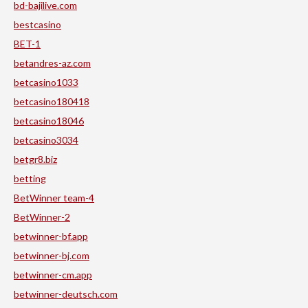
bd-bajilive.com
bestcasino
BET-1
betandres-az.com
betcasino1033
betcasino180418
betcasino18046
betcasino3034
betgr8.biz
betting
BetWinner team-4
BetWinner-2
betwinner-bf.app
betwinner-bj.com
betwinner-cm.app
betwinner-deutsch.com