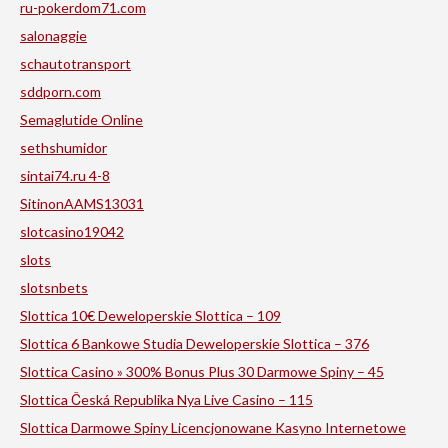
ru-pokerdom71.com
salonaggie
schautotransport
sddporn.com
Semaglutide Online
sethshumidor
sintai74.ru 4-8
SitinonAAMS13031
slotcasino19042
slots
slotsnbets
Slottica 10€ Deweloperskie Slottica – 109
Slottica 6 Bankowe Studia Deweloperskie Slottica – 376
Slottica Casino » 300% Bonus Plus 30 Darmowe Spiny – 45
Slottica Česká Republika Nya Live Casino – 115
Slottica Darmowe Spiny Licencjonowane Kasyno Internetowe