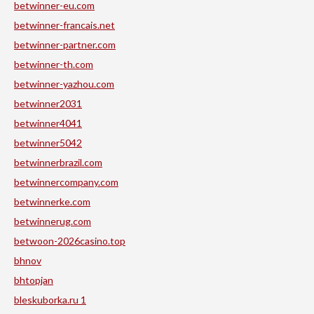
betwinner-eu.com
betwinner-francais.net
betwinner-partner.com
betwinner-th.com
betwinner-yazhou.com
betwinner2031
betwinner4041
betwinner5042
betwinnerbrazil.com
betwinnercompany.com
betwinnerke.com
betwinnerug.com
betwoon-2026casino.top
bhnov
bhtopjan
bleskuborka.ru 1