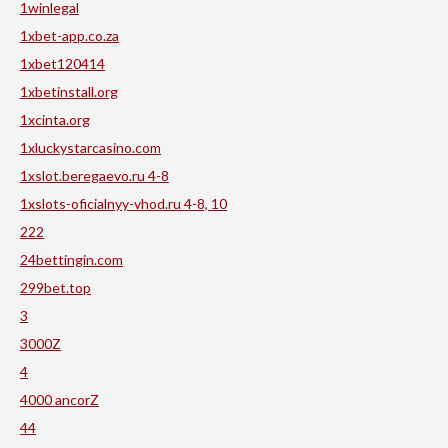
1winlegal
1xbet-app.co.za
1xbet120414
1xbetinstall.org
1xcinta.org
1xluckystarcasino.com
1xslot.beregaevo.ru 4-8
1xslots-oficialnyy-vhod.ru 4-8, 10
222
24bettingin.com
299bet.top
3
3000Z
4
4000 ancorZ
44