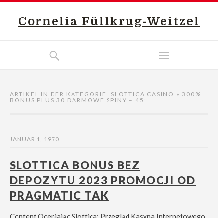
Cornelia Füllkrug-Weitzel
ARTIKEL IN DER KATEGORIE ‘
SLOTTICA CASINO » 300%
BONUS PLUS 30 DARMOWE SPINY – 45
’
JANUAR 1, 1970
SLOTTICA BONUS BEZ
DEPOZYTU 2023 PROMOCJI OD
PRAGMATIC TAK
Content Oceniając Slottica: Przegląd Kasyna Internetowego