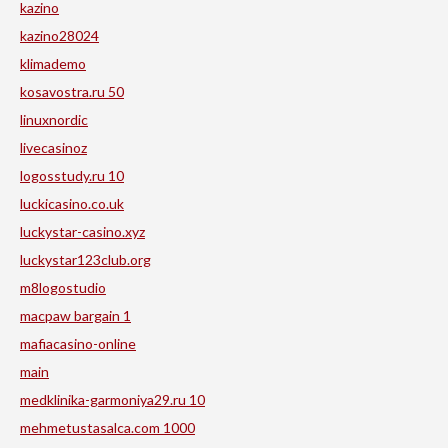
kazino
kazino28024
klimademo
kosavostra.ru 50
linuxnordic
livecasinoz
logosstudy.ru 10
luckicasino.co.uk
luckystar-casino.xyz
luckystar123club.org
m8logostudio
macpaw bargain 1
mafiacasino-online
main
medklinika-garmoniya29.ru 10
mehmetustasalca.com 1000