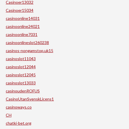
Casinoer13032
Casinoer15034
casinoonline14031
casinoonline24021
casinoonline7031
casinoonlineslot260238
casinos-nongamstop.uk15
casinoslot11043
casinoslot12044
casinoslot12045
casinoslot13033
casinoudenROFUS
CasinoUtanSvenskLicens1
casinoways.co
CH
chatki-bet.org