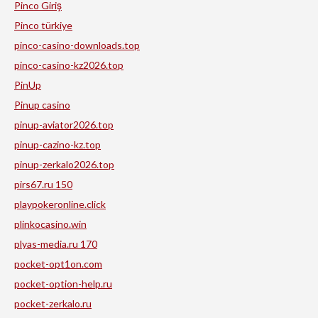
Pinco Giriş
Pinco türkiye
pinco-casino-downloads.top
pinco-casino-kz2026.top
PinUp
Pinup casino
pinup-aviator2026.top
pinup-cazino-kz.top
pinup-zerkalo2026.top
pirs67.ru 150
playpokeronline.click
plinkocasino.win
plyas-media.ru 170
pocket-opt1on.com
pocket-option-help.ru
pocket-zerkalo.ru