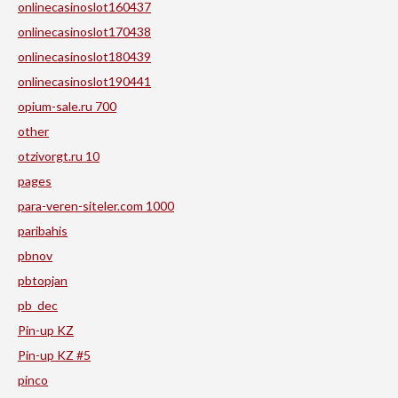
onlinecasinoslot160437
onlinecasinoslot170438
onlinecasinoslot180439
onlinecasinoslot190441
opium-sale.ru 700
other
otzivorgt.ru 10
pages
para-veren-siteler.com 1000
paribahis
pbnov
pbtopjan
pb_dec
Pin-up KZ
Pin-up KZ #5
pinco