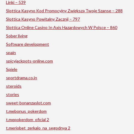
Linki – 539
Slottica Kasyno Kod Promocyjny Zwiększą Twoje Szanse – 288
Slottica Kasyno Powitalny Zacznij – 797
Slottica Online Casino In Axis Hazardowych W Polsce – 860
Sober living
Software development
spain
spicyjackpots-online.com
Spiele
sportdrama.co.in
steroids
stories
sweet-bonanzaslot.com
t.mebonus_pokerdom
t.mepokerdom_oficial 2
t.meriobet_zerkalo_na_segodnya 2