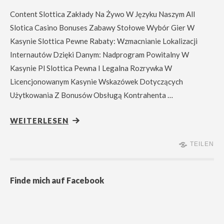
Content Slottica Zakłady Na Żywo W Języku Naszym All
Slotica Casino Bonuses Zabawy Stołowe Wybór Gier W
Kasynie Slottica Pewne Rabaty: Wzmacnianie Lokalizacji
Internautów Dzięki Danym: Nadprogram Powitalny W
Kasynie Pl Slottica Pewna I Legalna Rozrywka W
Licencjonowanym Kasynie Wskazówek Dotyczących
Użytkowania Z Bonusów Obsługą Kontrahenta …
WEITERLESEN
TEILEN
Finde mich auf Facebook