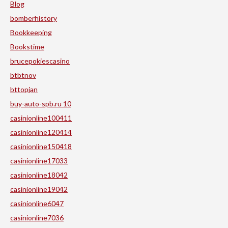
Blog
bomberhistory
Bookkeeping
Bookstime
brucepokiescasino
btbtnov
bttopjan
buy-auto-spb.ru 10
casinionline100411
casinionline120414
casinionline150418
casinionline17033
casinionline18042
casinionline19042
casinionline6047
casinionline7036