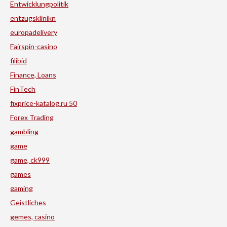
Entwicklungpolitik
entzugsklinikn
europadelivery
Fairspin-casino
filibid
Finance, Loans
FinTech
fixprice-katalog.ru 50
Forex Trading
gambling
game
game, ck999
games
gaming
Geistliches
gemes, casino