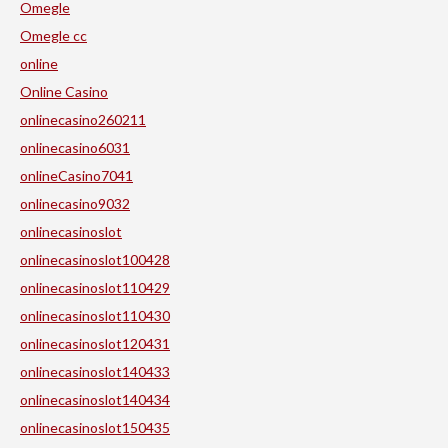
Omegle
Omegle cc
online
Online Casino
onlinecasino260211
onlinecasino6031
onlineCasino7041
onlinecasino9032
onlinecasinoslot
onlinecasinoslot100428
onlinecasinoslot110429
onlinecasinoslot110430
onlinecasinoslot120431
onlinecasinoslot140433
onlinecasinoslot140434
onlinecasinoslot150435