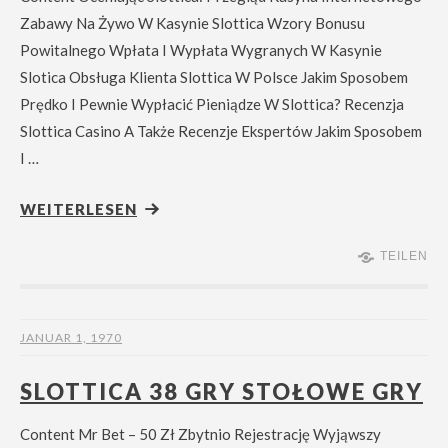
Zabawy Na Żywo W Kasynie Slottica Wzory Bonusu
Powitalnego Wpłata I Wypłata Wygranych W Kasynie
Slotica Obsługa Klienta Slottica W Polsce Jakim Sposobem
Prędko I Pewnie Wypłacić Pieniądze W Slottica? Recenzja
Slottica Casino A Także Recenzje Ekspertów Jakim Sposobem
I …
WEITERLESEN
TEILEN
JANUAR 1, 1970
SLOTTICA 38 GRY STOŁOWE GRY
Content Mr Bet – 50 Zł Zbytnio Rejestrację Wyjąwszy