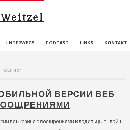
-Weitzel
UNTERWEGS
PODCAST
LINKS
KONTAKT
 ‘
KAZINO
’
МОБИЛЬНОЙ ВЕРСИИ ВЕБ
 ПООЩРЕНИЯМИ
рсии веб казино с поощрениями Владельцы онлайн-