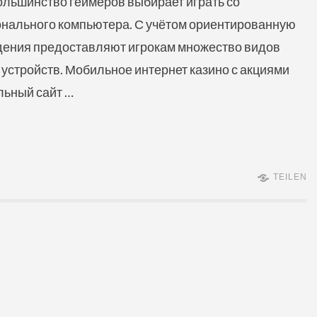
большинство геймеров выбирает играть со
сонального компьютера. С учётом ориентированную
дения предоставляют игрокам множество видов
 устройств. Мобильное интернет казино с акциями
льный сайт …
TEILEN