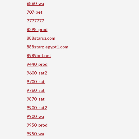
6860_wa
707-bet
7777777
8298_prod
888staruz.com
888starz-egypt1.com
8989bet.net
9440_prod
9600_sat2
9700_sat
9760_sat
9870_sat
9900_sat2
9900_wa
9950_prod
9950_wa