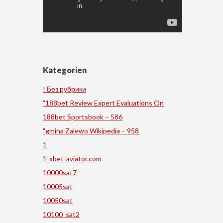
Kategorien
! Без рубрики
"188bet Review Expert Evaluations On
188bet Sportsbook – 586
"gmina Zalewo Wikipedia – 958
1
1-xbet-aviator.com
10000sat7
10005sat
10050sat
10100_sat2