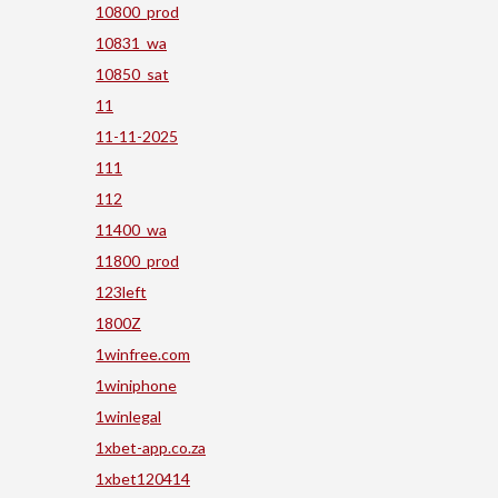
10800_prod
10831_wa
10850_sat
11
11-11-2025
111
112
11400_wa
11800_prod
123left
1800Z
1winfree.com
1winiphone
1winlegal
1xbet-app.co.za
1xbet120414