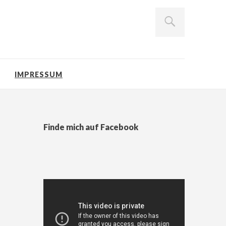
IMPRESSUM
Finde mich auf Facebook