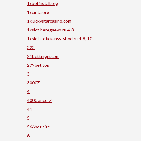
1xbetinstall.org
1xcinta.org
1xluckystarcasino.com
1xslot.beregaevo.ru 4-8
1xslots-oficialnyy-vhod.ru 4-8, 10
222
24bettingin.com
299bet.top
3
3000Z
4
4000 ancorZ
44
5
566bet.site
6