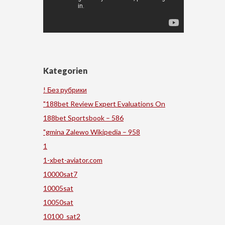
Kategorien
! Без рубрики
"188bet Review Expert Evaluations On
188bet Sportsbook – 586
"gmina Zalewo Wikipedia – 958
1
1-xbet-aviator.com
10000sat7
10005sat
10050sat
10100_sat2