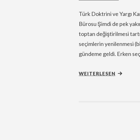
Türk Doktrini ve Yargı K
Bürosu Şimdi de pek yak
toptan değiştirilmesi tar
seçimlerin yenilenmesi (b
gündeme geldi. Erken seç
WEITERLESEN