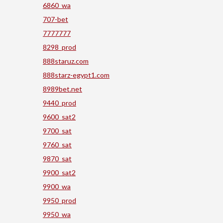
6860_wa
707-bet
7777777
8298_prod
888staruz.com
888starz-egypt1.com
8989bet.net
9440_prod
9600_sat2
9700_sat
9760_sat
9870_sat
9900_sat2
9900_wa
9950_prod
9950_wa