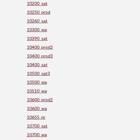
10200_sat
10250_prod
10260_sat
10300_wa
10390_sat
10400_prod2
10400_prod3
10400_sat
10500_sat3
10500_wa
10510_wa
10600_prod2
10600_wa
10655_pr
10700_sat
10700_wa