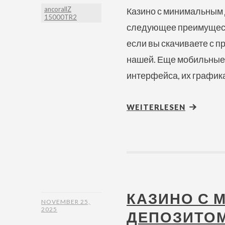
ancorallZ
Казино с минимальным
15000TR2
следующее преимуществ
если вы скачиваете с 
нашей. Еще мобильные 
интерфейса, их графика
WEITERLESEN
КАЗИНО С
NOVEMBER 25,
2025
ДЕПОЗИТОМ