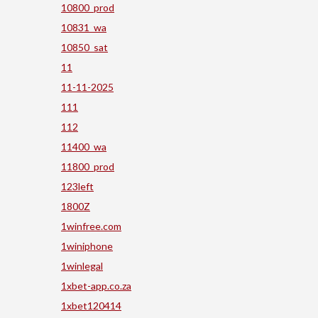
10800_prod
10831_wa
10850_sat
11
11-11-2025
111
112
11400_wa
11800_prod
123left
1800Z
1winfree.com
1winiphone
1winlegal
1xbet-app.co.za
1xbet120414