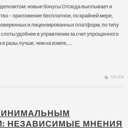
 депозитом: новые бонусы Отсюда выплывает и
о – приложение бесплатное, по крайней мере,
проверенных и лицензированных платформ, по типу
слоты удобнее в управлении за счет упрощенного
 в разы лучше, чем на компе, …
TEILEN
 МИНИМАЛЬНЫМ
: НЕЗАВИСИМЫЕ МНЕНИЯ