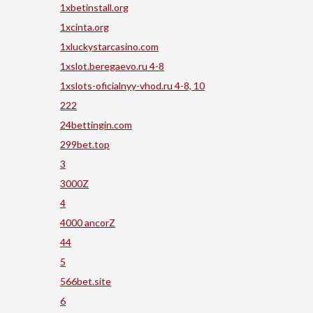
1xbetinstall.org
1xcinta.org
1xluckystarcasino.com
1xslot.beregaevo.ru 4-8
1xslots-oficialnyy-vhod.ru 4-8, 10
222
24bettingin.com
299bet.top
3
3000Z
4
4000 ancorZ
44
5
566bet.site
6