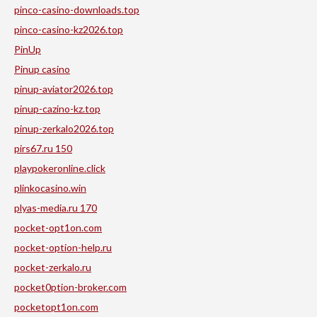
pinco-casino-downloads.top
pinco-casino-kz2026.top
PinUp
Pinup casino
pinup-aviator2026.top
pinup-cazino-kz.top
pinup-zerkalo2026.top
pirs67.ru 150
playpokeronline.click
plinkocasino.win
plyas-media.ru 170
pocket-opt1on.com
pocket-option-help.ru
pocket-zerkalo.ru
pocket0ption-broker.com
pocketopt1on.com