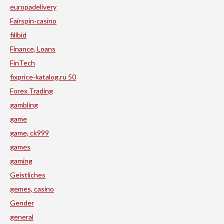
europadelivery
Fairspin-casino
filibid
Finance, Loans
FinTech
fixprice-katalog.ru 50
Forex Trading
gambling
game
game, ck999
games
gaming
Geistliches
gemes, casino
Gender
general