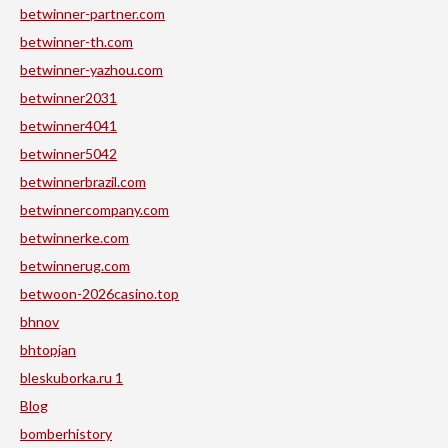
betwinner-partner.com
betwinner-th.com
betwinner-yazhou.com
betwinner2031
betwinner4041
betwinner5042
betwinnerbrazil.com
betwinnercompany.com
betwinnerke.com
betwinnerug.com
betwoon-2026casino.top
bhnov
bhtopjan
bleskuborka.ru 1
Blog
bomberhistory