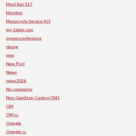
Most Bet 317
Mostbet
Motorcycle Service 419
my-1xbet.com
myownconference
nbung
new
New Post
News
news2026
No comments
Non-GamStop-Casinos7041
OM
OM cc
Omegle
Omegle cc