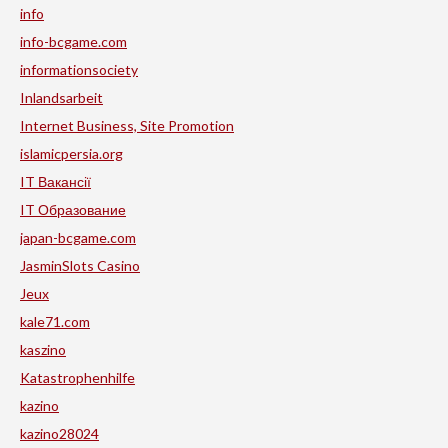
info
info-bcgame.com
informationsociety
Inlandsarbeit
Internet Business, Site Promotion
islamicpersia.org
IT Вакансії
IT Образование
japan-bcgame.com
JasminSlots Casino
Jeux
kale71.com
kaszino
Katastrophenhilfe
kazino
kazino28024