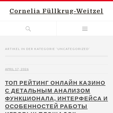
Cornelia Füllkrug-Weitzel
ARTIKEL IN DER KATEGORIE ‘
UNCATEGORIZED
’
APRIL 17, 2026
ТОП РЕЙТИНГ ОНЛАЙН КАЗИНО
С ДЕТАЛЬНЫМ АНАЛИЗОМ
ФУНКЦИОНАЛА, ИНТЕРФЕЙСА И
ОСОБЕННОСТЕЙ РАБОТЫ