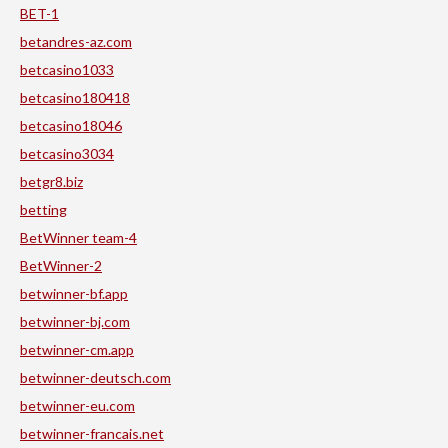
BET-1
betandres-az.com
betcasino1033
betcasino180418
betcasino18046
betcasino3034
betgr8.biz
betting
BetWinner team-4
BetWinner-2
betwinner-bf.app
betwinner-bj.com
betwinner-cm.app
betwinner-deutsch.com
betwinner-eu.com
betwinner-francais.net