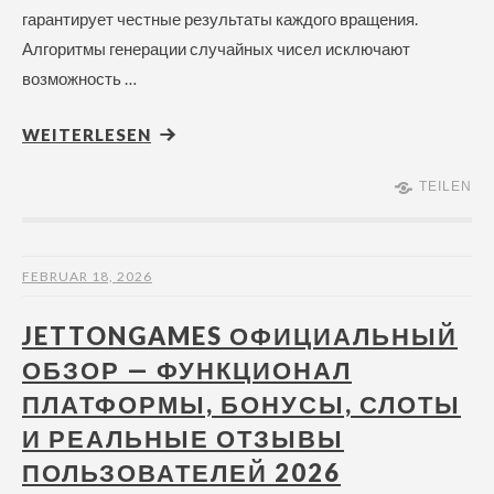
гарантирует честные результаты каждого вращения.
Алгоритмы генерации случайных чисел исключают
возможность …
WEITERLESEN
TEILEN
FEBRUAR 18, 2026
JETTONGAMES ОФИЦИАЛЬНЫЙ
ОБЗОР — ФУНКЦИОНАЛ
ПЛАТФОРМЫ, БОНУСЫ, СЛОТЫ
И РЕАЛЬНЫЕ ОТЗЫВЫ
ПОЛЬЗОВАТЕЛЕЙ 2026