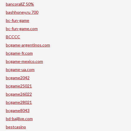
bancorallZ 50%
bashhoney.ru 700
bc-fun-game
bc-fun-game.com
BCCCC
bcgame-argentinos.com
bcgame-fr.com
bcgame-mexico.com
bcgame-ua.com
bcgame2042
bcgame25021
bcgame26022
bcgame28021
bcgame8043
bd-bajilive.com
bestcasino