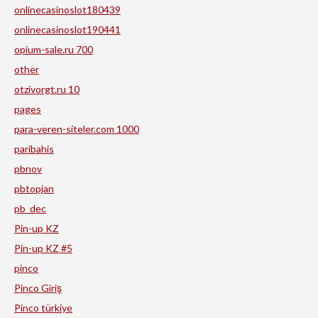
onlinecasinoslot180439
onlinecasinoslot190441
opium-sale.ru 700
other
otzivorgt.ru 10
pages
para-veren-siteler.com 1000
paribahis
pbnov
pbtopjan
pb_dec
Pin-up KZ
Pin-up KZ #5
pinco
Pinco Giriş
Pinco türkiye