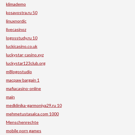
klimademo
kosavostra.ru 50
linuxnordic
livecasinoz
logosstudy.ru 10
luckicasino.co.uk
luckystar-casino.xyz
luckystar123club.org
m8logostudio
macpaw bargain 1
mafiacasino-online
main
medklinika-garmoniya29.ru 10
mehmetustasalca.com 1000
Menschenrechte
mobile porn games