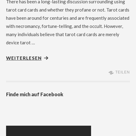
There has been a long-lasting discussion surrounding using
tarot card cards and whether they profane or not. Tarot cards
have been around for centuries and are frequently associated
with necromancy, fortune-telling, and the occult. However,
many individuals believe that tarot card cards are merely
device tarot …
WEITERLESEN
TEILEN
Finde mich auf Facebook