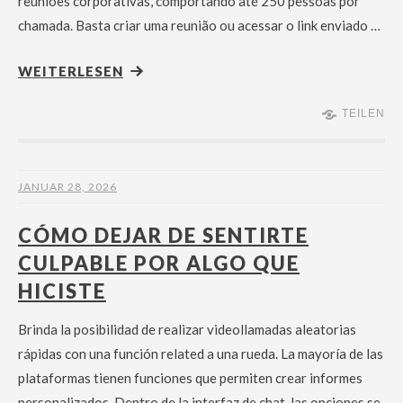
reuniões corporativas, comportando até 250 pessoas por
chamada. Basta criar uma reunião ou acessar o link enviado …
WEITERLESEN
TEILEN
JANUAR 28, 2026
CÓMO DEJAR DE SENTIRTE
CULPABLE POR ALGO QUE
HICISTE
Brinda la posibilidad de realizar videollamadas aleatorias
rápidas con una función related a una rueda. La mayoría de las
plataformas tienen funciones que permiten crear informes
personalizados. Dentro de la interfaz de chat, las opciones se