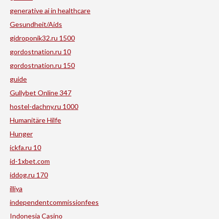
generative ai in healthcare
Gesundheit/Aids
gidroponik32.ru 1500
gordostnation.ru 10
gordostnation.ru 150
guide
Gullybet Online 347
hostel-dachny.ru 1000
Humanitäre Hilfe
Hunger
ickfa.ru 10
id-1xbet.com
iddog.ru 170
illiya
independentcommissionfees
Indonesia Casino