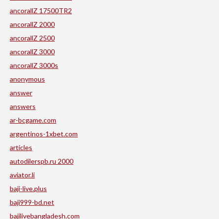
ancorallZ 17500TR2
ancorallZ 2000
ancorallZ 2500
ancorallZ 3000
ancorallZ 3000s
anonymous
answer
answers
ar-bcgame.com
argentinos-1xbet.com
articles
autodilerspb.ru 2000
aviator.li
baji-live.plus
baji999-bd.net
bajilivebangladesh.com