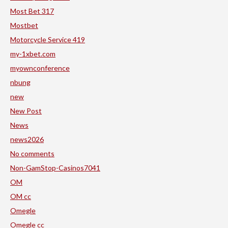
Most Bet 317
Mostbet
Motorcycle Service 419
my-1xbet.com
myownconference
nbung
new
New Post
News
news2026
No comments
Non-GamStop-Casinos7041
OM
OM cc
Omegle
Omegle cc