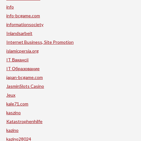
info
info-bcgame.com
informationsociety
Inlandsarbeit
Internet Business, Site Promotion
islamicpersia.org
IT Вакансії
IT Образование
japan-bcgame.com
JasminSlots Casino
Jeux
kale71.com
kaszino
Katastrophenhilfe
kazino
kazino28024