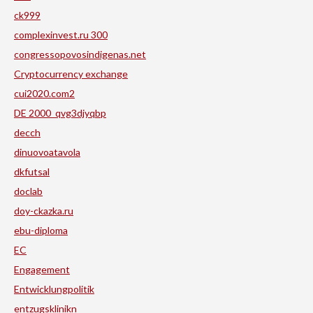
ck999
complexinvest.ru 300
congressopovosindigenas.net
Cryptocurrency exchange
cui2020.com2
DE 2000_qvg3djyqbp
decch
dinuovoatavola
dkfutsal
doclab
doy-ckazka.ru
ebu-diploma
EC
Engagement
Entwicklungpolitik
entzugsklinikn