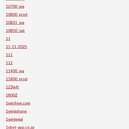
10700_wa
10800_prod
10831_wa
10850_sat
11
11-11-2025
111
112
11400_wa
11800_prod
123left
1800Z
1winfree.com
1winiphone
1winlegal
1xbet-app.co.za