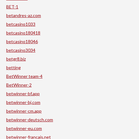
BET-1
betandres-az.com
betcasino1033
betcasino180418
betcasino18046
betcasino3034
betgr8.biz
betting
BetWinner team-4
BetWinner-2
betwinner-bf.app
betwinner-bj.com
betwinner-cm.app
betwinner-deutsch.com
betwinner-eu.com
betwinner-francais.net