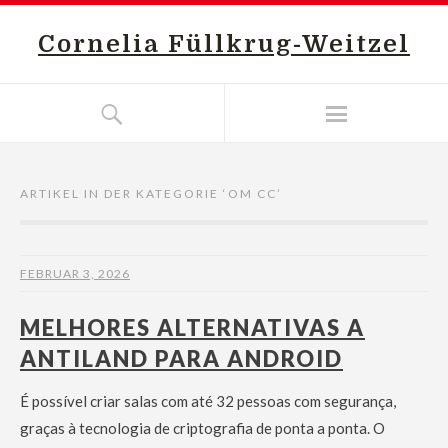
Cornelia Füllkrug-Weitzel
ARTIKEL IN DER KATEGORIE ‘
OM CC
’
FEBRUAR 3, 2026
MELHORES ALTERNATIVAS A
ANTILAND PARA ANDROID
É possível criar salas com até 32 pessoas com segurança,
graças à tecnologia de criptografia de ponta a ponta. O