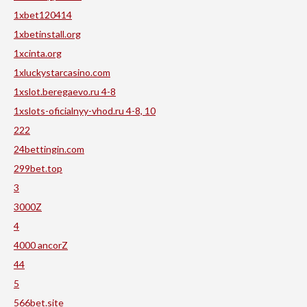
1xbet120414
1xbetinstall.org
1xcinta.org
1xluckystarcasino.com
1xslot.beregaevo.ru 4-8
1xslots-oficialnyy-vhod.ru 4-8, 10
222
24bettingin.com
299bet.top
3
3000Z
4
4000 ancorZ
44
5
566bet.site