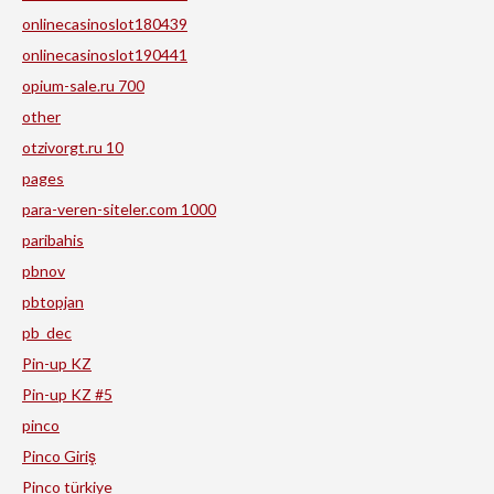
onlinecasinoslot180439
onlinecasinoslot190441
opium-sale.ru 700
other
otzivorgt.ru 10
pages
para-veren-siteler.com 1000
paribahis
pbnov
pbtopjan
pb_dec
Pin-up KZ
Pin-up KZ #5
pinco
Pinco Giriş
Pinco türkiye