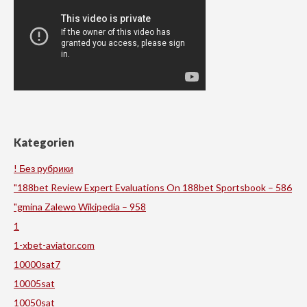
Kategorien
! Без рубрики
"188bet Review Expert Evaluations On 188bet Sportsbook – 586
"gmina Zalewo Wikipedia – 958
1
1-xbet-aviator.com
10000sat7
10005sat
10050sat