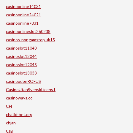
casinoonline14031
casinoonline24021
casinoonline7031
casinoonlineslot260238
casinos-nongamstop.uk15
casinoslot11043
casinoslot12044
casinoslot12045
casinoslot13033
casinoudenROFUS
CasinoUtanSvenskLicens1
casinoways.co
CH
chatki-bet.org
chjan
CIB