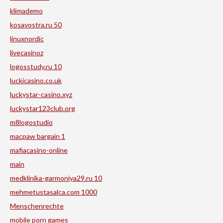
klimademo
kosavostra.ru 50
linuxnordic
livecasinoz
logosstudy.ru 10
luckicasino.co.uk
luckystar-casino.xyz
luckystar123club.org
m8logostudio
macpaw bargain 1
mafiacasino-online
main
medklinika-garmoniya29.ru 10
mehmetustasalca.com 1000
Menschenrechte
mobile porn games