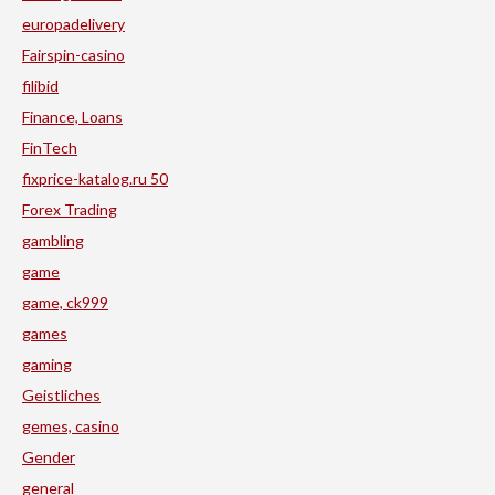
europadelivery
Fairspin-casino
filibid
Finance, Loans
FinTech
fixprice-katalog.ru 50
Forex Trading
gambling
game
game, ck999
games
gaming
Geistliches
gemes, casino
Gender
general