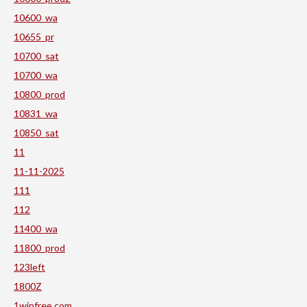
10600_wa
10655_pr
10700_sat
10700_wa
10800_prod
10831_wa
10850_sat
11
11-11-2025
111
112
11400_wa
11800_prod
123left
1800Z
1winfree.com