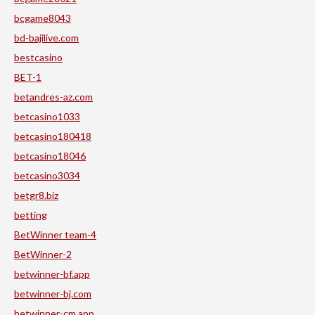
bcgame8043
bd-bajilive.com
bestcasino
BET-1
betandres-az.com
betcasino1033
betcasino180418
betcasino18046
betcasino3034
betgr8.biz
betting
BetWinner team-4
BetWinner-2
betwinner-bf.app
betwinner-bj.com
betwinner-cm.app