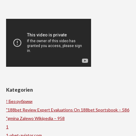
Kategorien
! Без рубрики
"188bet Review Expert Evaluations On 188bet Sportsbook – 586
"gmina Zalewo Wikipedia – 958
1
1-xbet-aviator.com