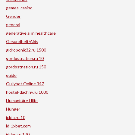
gemes, casino
Gender
general
generative ai in healthcare
Gesundheit/Aids
gidroponik32.ru 1500
gordostnation.ru 10
gordostnation.ru 150
guide
Gullybet Online 347
hostel-dachny.ru 1000
Humanitäre Hilfe
Hunger
ickfa.ru 10
id-1xbet.com
iddog.ru 170