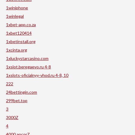
1winiphone
1winlegal
1xbet-app.co.za
1xbet120414
1xbetinstall.org
1xcinta.org
1xluckystarcasino.com
1xslot.beregaevo.ru 4-8
1xslots-oficialnyy-vhod.ru 4-8, 10
222
24bettingin.com
299bet.top
3
3000Z
4
4000 ancorZ