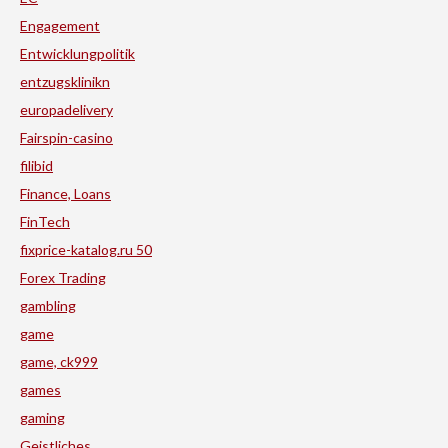
Engagement
Entwicklungpolitik
entzugsklinikn
europadelivery
Fairspin-casino
filibid
Finance, Loans
FinTech
fixprice-katalog.ru 50
Forex Trading
gambling
game
game, ck999
games
gaming
Geistliches