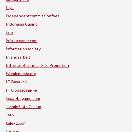
illiya
independentcommissionfees
Indonesia Casino
info
info-bcgame.com
informationsociety
Inlandsarbeit
Internet Business, Site Promotion
islamicpersia.org
IT Вакансії
IT Образование
japan-bcgame.com
JasminSlots Casino
Jeux
kale71.com
kaszino