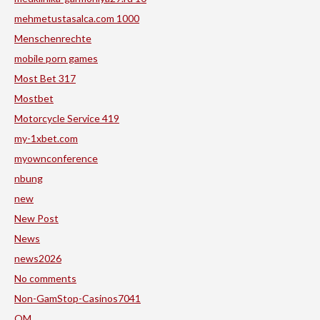
mehmetustasalca.com 1000
Menschenrechte
mobile porn games
Most Bet 317
Mostbet
Motorcycle Service 419
my-1xbet.com
myownconference
nbung
new
New Post
News
news2026
No comments
Non-GamStop-Casinos7041
OM