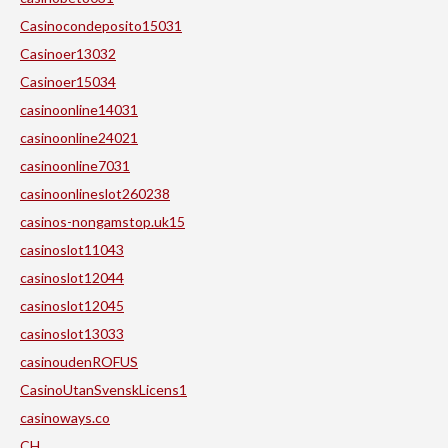
Casinocondeposito15031
Casinoer13032
Casinoer15034
casinoonline14031
casinoonline24021
casinoonline7031
casinoonlineslot260238
casinos-nongamstop.uk15
casinoslot11043
casinoslot12044
casinoslot12045
casinoslot13033
casinoudenROFUS
CasinoUtanSvenskLicens1
casinoways.co
CH