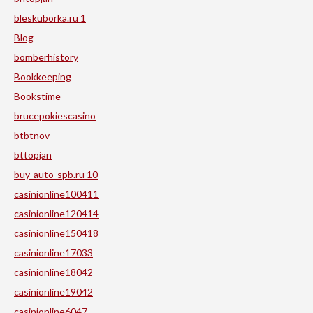
bleskuborka.ru 1
Blog
bomberhistory
Bookkeeping
Bookstime
brucepokiescasino
btbtnov
bttopjan
buy-auto-spb.ru 10
casinionline100411
casinionline120414
casinionline150418
casinionline17033
casinionline18042
casinionline19042
casinionline6047