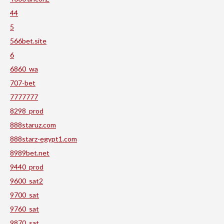
44
5
566bet.site
6
6860_wa
707-bet
7777777
8298_prod
888staruz.com
888starz-egypt1.com
8989bet.net
9440_prod
9600_sat2
9700_sat
9760_sat
9870_sat