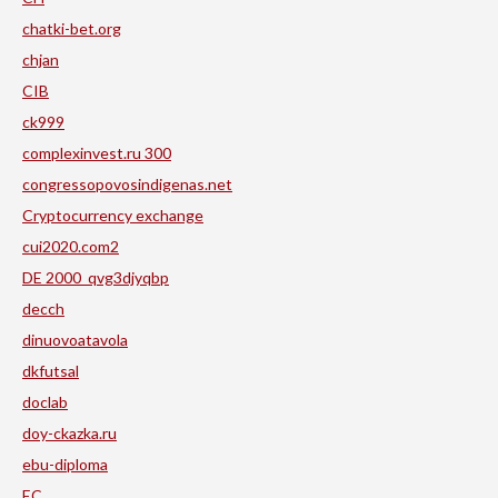
chatki-bet.org
chjan
CIB
ck999
complexinvest.ru 300
congressopovosindigenas.net
Cryptocurrency exchange
cui2020.com2
DE 2000_qvg3djyqbp
decch
dinuovoatavola
dkfutsal
doclab
doy-ckazka.ru
ebu-diploma
EC