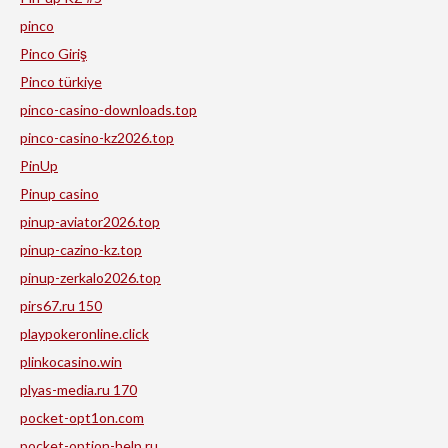
pinco
Pinco Giriş
Pinco türkiye
pinco-casino-downloads.top
pinco-casino-kz2026.top
PinUp
Pinup casino
pinup-aviator2026.top
pinup-cazino-kz.top
pinup-zerkalo2026.top
pirs67.ru 150
playpokeronline.click
plinkocasino.win
plyas-media.ru 170
pocket-opt1on.com
pocket-option-help.ru