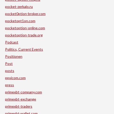
pocket-zerkalo.ru
pocket0ption-broker.com
pocketopt1on.com
pocketoption-online.com
pocketoption-trade.org
Podcast
Politics, Current Events
Positionen
Post
posts
ppvicom.com
press
primexbt-company.com
primexbt-exchange
primexbt-traders
primexbt-wallet.com