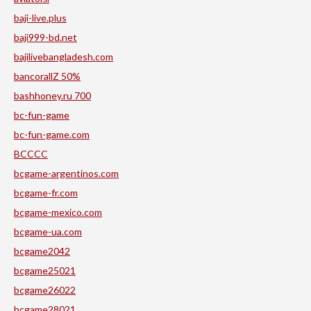
baji-live.plus
baji999-bd.net
bajilivebangladesh.com
bancorallZ 50%
bashhoney.ru 700
bc-fun-game
bc-fun-game.com
BCCCC
bcgame-argentinos.com
bcgame-fr.com
bcgame-mexico.com
bcgame-ua.com
bcgame2042
bcgame25021
bcgame26022
bcgame28021