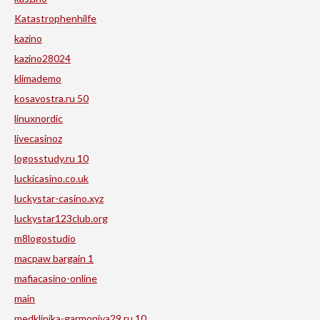
Katastrophenhilfe
kazino
kazino28024
klimademo
kosavostra.ru 50
linuxnordic
livecasinoz
logosstudy.ru 10
luckicasino.co.uk
luckystar-casino.xyz
luckystar123club.org
m8logostudio
macpaw bargain 1
mafiacasino-online
main
medklinika-garmoniya29.ru 10