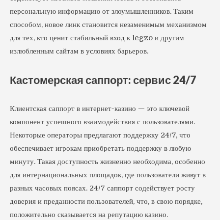
персональную информацию от злоумышленников. Таким
способом, новое линк становится незаменимым механизмом
для тех, кто ценит стабильный вход к legzo и другим
излюбленным сайтам в условиях барьеров.
Кастомерская саппорт: сервис 24/7
Клиентская саппорт в интернет-казино — это ключевой
компонент успешного взаимодействия с пользователями.
Некоторые операторы предлагают поддержку 24/7, что
обеспечивает игрокам приобретать поддержку в любую
минуту. Такая доступность жизненно необходима, особенно
для интернациональных площадок, где пользователи живут в
разных часовых поясах. 24/7 саппорт содействует росту
доверия и преданности пользователей, что, в свою порядке,
положительно сказывается на репутацию казино.