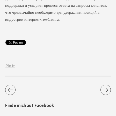
поддержки и ускоряет процесс ответа на запросы клиентов,
что чрезвычайно необходимо для удержания позиций в
индустрии интернет-гемблинга.
Pin It
Finde mich auf Facebook