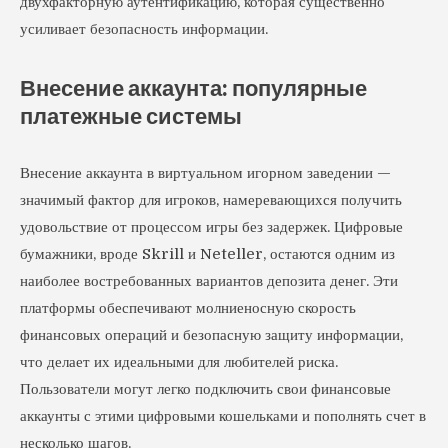
двухфакторную аутентификацию, которая существенно
усиливает безопасность информации.
Внесение аккаунта: популярные
платежные системы
Внесение аккаунта в виртуальном игорном заведении —
значимый фактор для игроков, намеревающихся получить
удовольствие от процессом игры без задержек. Цифровые
бумажники, вроде Skrill и Neteller, остаются одним из
наиболее востребованных вариантов депозита денег. Эти
платформы обеспечивают молниеносную скорость
финансовых операций и безопасную защиту информации,
что делает их идеальными для любителей риска.
Пользователи могут легко подключить свои финансовые
аккаунты с этими цифровыми кошельками и пополнять счет в
несколько шагов.