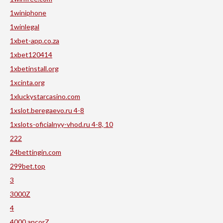
1winiphone
1winlegal
1xbet-app.co.za
1xbet120414
1xbetinstall.org
1xcinta.org
1xluckystarcasino.com
1xslot.beregaevo.ru 4-8
1xslots-oficialnyy-vhod.ru 4-8, 10
222
24bettingin.com
299bet.top
3
3000Z
4
4000 ancorZ