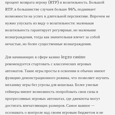
процент возврата игроку (RTP) и волатильность. Большой
RTP, в большинстве случаев больше 96%, поднимает
возможности на успех в длительной перспективе. Впрочем не
нужно упускать из виду о волатильности: маленькая
волатильность гарантирует регулярные, но маленькие
вознаграждения, тогда как значительная влечет за собой
нечастые, но более существенные вознаграждения.
Для начинающих в сфере казино legzo casino
рекомендуется стартовать с классических игровых
автоматов. Такие игры просты в освоении и обычно имеют
функцию демонстрационного режима, что позволяет изучить
механику игры без угрозы для кошелька. Более умелые
геймеры имеют возможность попробовать свои силы в
прогрессивных игровых автоматах, где джекпоты могут
достигать впечатляющих размеров. Самое важное —
осознавать о контроле над своим игровым бюджетом и не