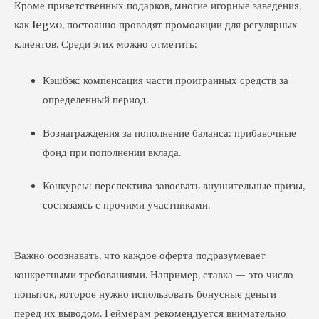
Кроме приветственных подарков, многие игорные заведения,
как legzo, постоянно проводят промоакции для регулярных
клиентов. Среди этих можно отметить:
Кэшбэк: компенсация части проигранных средств за
определенный период.
Вознаграждения за пополнение баланса: прибавочные
фонд при пополнении вклада.
Конкурсы: перспектива завоевать внушительные призы,
состязаясь с прочими участниками.
Важно осознавать, что каждое оферта подразумевает
конкретными требованиями. Например, ставка — это число
попыток, которое нужно использовать бонусные деньги
перед их выводом. Геймерам рекомендуется внимательно