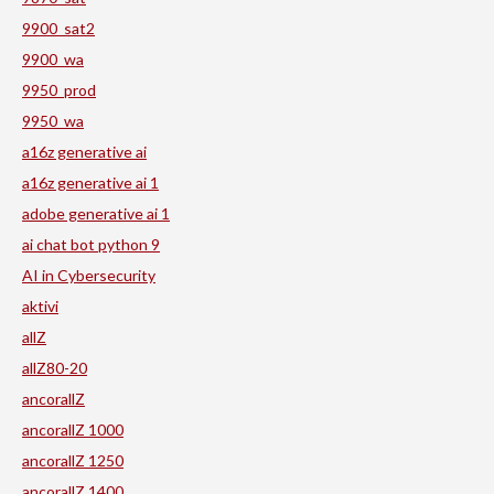
9900_sat2
9900_wa
9950_prod
9950_wa
a16z generative ai
a16z generative ai 1
adobe generative ai 1
ai chat bot python 9
AI in Cybersecurity
aktivi
allZ
allZ80-20
ancorallZ
ancorallZ 1000
ancorallZ 1250
ancorallZ 1400