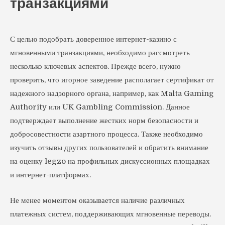
транзакциями
С целью подобрать доверенное интернет-казино с
мгновенными транзакциями, необходимо рассмотреть
несколько ключевых аспектов. Прежде всего, нужно
проверить, что игорное заведение располагает сертификат от
надежного надзорного органа, например, как Malta Gaming
Authority или UK Gambling Commission. Данное
подтверждает выполнение жестких норм безопасности и
добросовестности азартного процесса. Также необходимо
изучить отзывы других пользователей и обратить внимание
на оценку legzo на профильных дискуссионных площадках
и интернет-платформах.
Не менее моментом оказывается наличие различных
платежных систем, поддерживающих мгновенные переводы.