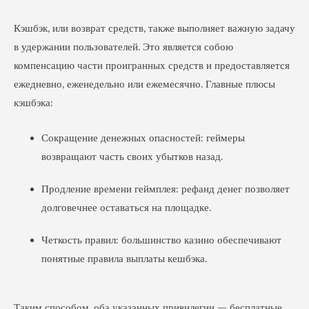
Кэшбэк, или возврат средств, также выполняет важную задачу
в удержании пользователей. Это является собою
компенсацию части проигранных средств и предоставляется
ежедневно, еженедельно или ежемесячно. Главные плюсы
кэшбэка:
Сокращение денежных опасностей: геймеры
возвращают часть своих убытков назад.
Продление времени геймплея: рефанд денег позволяет
долговечнее оставаться на площадке.
Четкость правил: большинство казино обеспечивают
понятные правила выплаты кешбэка.
Таким способом, оба указанных привилегии — бесплатные