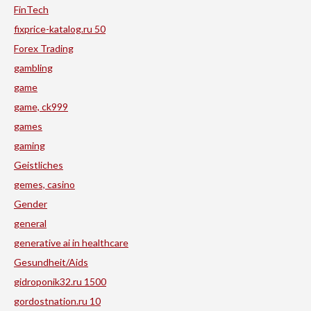
FinTech
fixprice-katalog.ru 50
Forex Trading
gambling
game
game, ck999
games
gaming
Geistliches
gemes, casino
Gender
general
generative ai in healthcare
Gesundheit/Aids
gidroponik32.ru 1500
gordostnation.ru 10