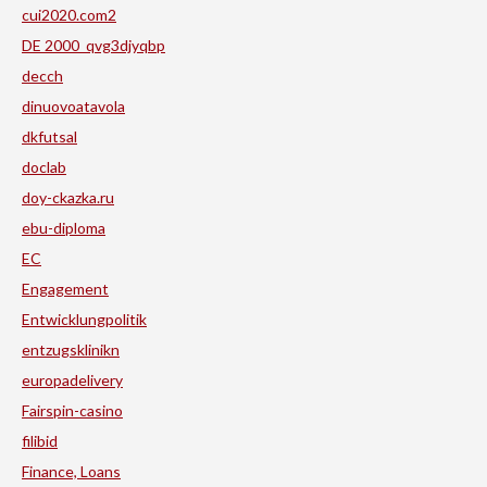
cui2020.com2
DE 2000_qvg3djyqbp
decch
dinuovoatavola
dkfutsal
doclab
doy-ckazka.ru
ebu-diploma
EC
Engagement
Entwicklungpolitik
entzugsklinikn
europadelivery
Fairspin-casino
filibid
Finance, Loans