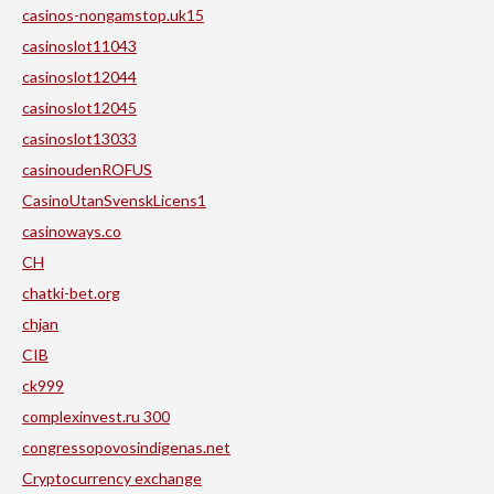
casinos-nongamstop.uk15
casinoslot11043
casinoslot12044
casinoslot12045
casinoslot13033
casinoudenROFUS
CasinoUtanSvenskLicens1
casinoways.co
CH
chatki-bet.org
chjan
CIB
ck999
complexinvest.ru 300
congressopovosindigenas.net
Cryptocurrency exchange