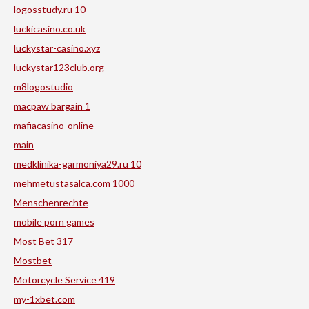
logosstudy.ru 10
luckicasino.co.uk
luckystar-casino.xyz
luckystar123club.org
m8logostudio
macpaw bargain 1
mafiacasino-online
main
medklinika-garmoniya29.ru 10
mehmetustasalca.com 1000
Menschenrechte
mobile porn games
Most Bet 317
Mostbet
Motorcycle Service 419
my-1xbet.com