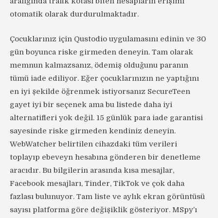
aralığında trafik kotası biten hesapların erişimi
otomatik olarak durdurulmaktadır.
Çocuklarınız için Qustodio uygulamasını edinin ve 30
gün boyunca riske girmeden deneyin. Tam olarak
memnun kalmazsanız, ödemiş olduğunu paranın
tümü iade ediliyor. Eğer çocuklarınızın ne yaptığını
en iyi şekilde öğrenmek istiyorsanız SecureTeen
gayet iyi bir seçenek ama bu listede daha iyi
alternatifleri yok değil. 15 günlük para iade garantisi
sayesinde riske girmeden kendiniz deneyin.
WebWatcher belirtilen cihazdaki tüm verileri
toplayıp ebeveyn hesabına gönderen bir denetleme
aracıdır. Bu bilgilerin arasında kısa mesajlar,
Facebook mesajları, Tinder, TikTok ve çok daha
fazlası bulunuyor. Tam liste ve aylık ekran görüntüsü
sayısı platforma göre değişiklik gösteriyor. MSpy’ı