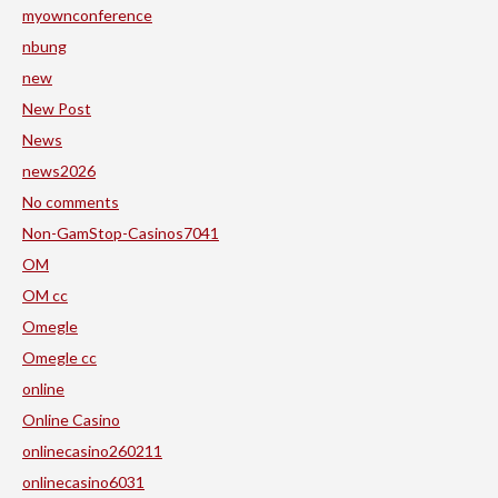
myownconference
nbung
new
New Post
News
news2026
No comments
Non-GamStop-Casinos7041
OM
OM cc
Omegle
Omegle cc
online
Online Casino
onlinecasino260211
onlinecasino6031