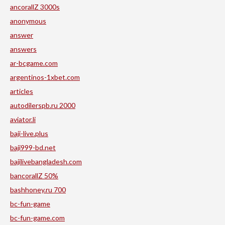
ancorallZ 3000s
anonymous
answer
answers
ar-bcgame.com
argentinos-1xbet.com
articles
autodilerspb.ru 2000
aviator.li
baji-live.plus
baji999-bd.net
bajilivebangladesh.com
bancorallZ 50%
bashhoney.ru 700
bc-fun-game
bc-fun-game.com