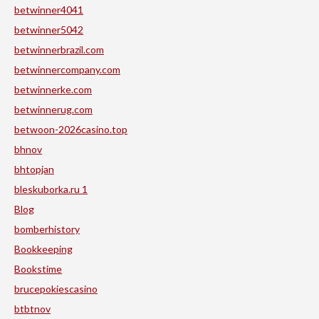
betwinner4041
betwinner5042
betwinnerbrazil.com
betwinnercompany.com
betwinnerke.com
betwinnerug.com
betwoon-2026casino.top
bhnov
bhtopjan
bleskuborka.ru 1
Blog
bomberhistory
Bookkeeping
Bookstime
brucepokiescasino
btbtnov