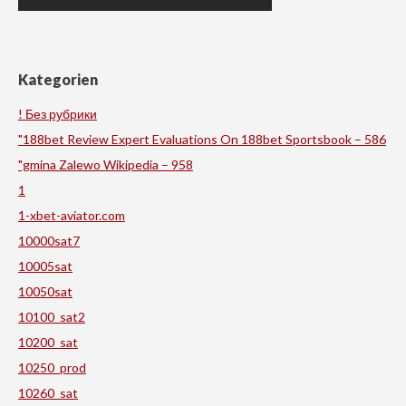
Kategorien
! Без рубрики
"188bet Review Expert Evaluations On 188bet Sportsbook – 586
"gmina Zalewo Wikipedia – 958
1
1-xbet-aviator.com
10000sat7
10005sat
10050sat
10100_sat2
10200_sat
10250_prod
10260_sat