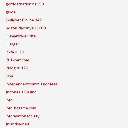
gordostnation.ru 150
guide
Gullybet Online 347
hostel-dachny.ru 1000
Humanitäre Hilfe
Hunger
ickfa.ru 10
id-1xbet.com
iddog.ru 170
illiya
independentcommissionfees
Indonesia Casino
info
info-bcgame.com
informationsociety
Inlandsarbeit