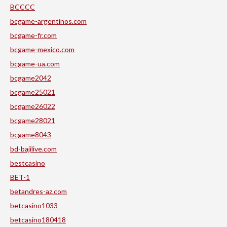
BCCCC
bcgame-argentinos.com
bcgame-fr.com
bcgame-mexico.com
bcgame-ua.com
bcgame2042
bcgame25021
bcgame26022
bcgame28021
bcgame8043
bd-bajilive.com
bestcasino
BET-1
betandres-az.com
betcasino1033
betcasino180418