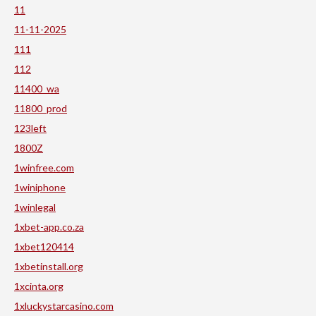
11
11-11-2025
111
112
11400_wa
11800_prod
123left
1800Z
1winfree.com
1winiphone
1winlegal
1xbet-app.co.za
1xbet120414
1xbetinstall.org
1xcinta.org
1xluckystarcasino.com