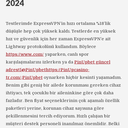
2024
Testlerimde ExpressVPN’in hızı ortalama %18’lik
düşüşle hep çok yüksek kaldı. Testlerde en yüksek
hız ve güvenlik için her zaman ExpressVPN’e ait
Lightway protokolünü kullandım. Böylece
https://www..com/
yaparken, canlı spor
karşılaşmalarını izlerken ya da
PinUpbet güncel
adres!5@PinUpbethttps://PinUpcasino-
tr.com/;PinUpbet
oynarken hiçbir kesinti yaşamadım.
Benim gibi geniş bir ailede korunması gereken cihaz
ihtiyacı, tek çocuklu bir aileninkine göre çok daha
fazladır. Ben fiyat seçeneklerinin çok aşamalı özellik
paketleri yerine, korunan cihaz sayısına göre
şekillenmesini tercih ediyorum. Hızlı çalışan bir
müşteri destek personeli inanılmaz önemlidir. Belki