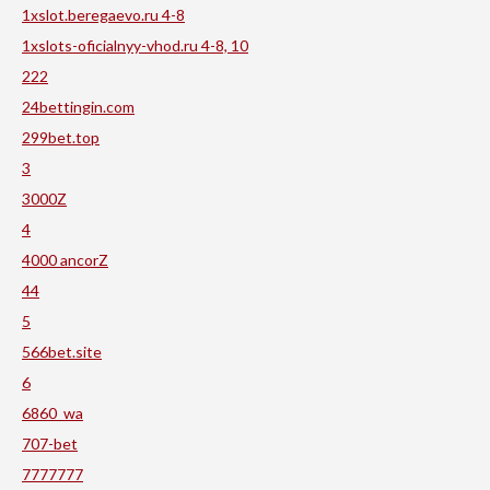
1xslot.beregaevo.ru 4-8
1xslots-oficialnyy-vhod.ru 4-8, 10
222
24bettingin.com
299bet.top
3
3000Z
4
4000 ancorZ
44
5
566bet.site
6
6860_wa
707-bet
7777777