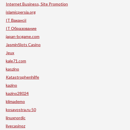
Internet Business, Site Promotion
islamicpersia.org
IT Вакансії
IT Образование
japan-bcgame.com
JasminSlots Casino
Jeux
kale71.com
kaszino
Katastrophenhilfe
kazino
kazino28024
klimademo
kosavostra.ru 50
linuxnordic
livecasinoz