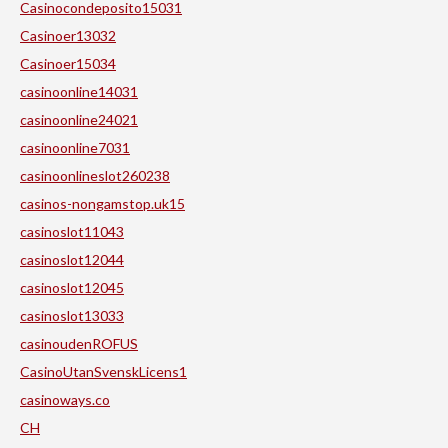
Casinocondeposito15031
Casinoer13032
Casinoer15034
casinoonline14031
casinoonline24021
casinoonline7031
casinoonlineslot260238
casinos-nongamstop.uk15
casinoslot11043
casinoslot12044
casinoslot12045
casinoslot13033
casinoudenROFUS
CasinoUtanSvenskLicens1
casinoways.co
CH