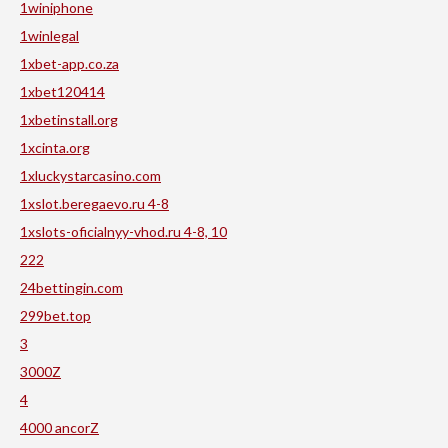
1winiphone
1winlegal
1xbet-app.co.za
1xbet120414
1xbetinstall.org
1xcinta.org
1xluckystarcasino.com
1xslot.beregaevo.ru 4-8
1xslots-oficialnyy-vhod.ru 4-8, 10
222
24bettingin.com
299bet.top
3
3000Z
4
4000 ancorZ