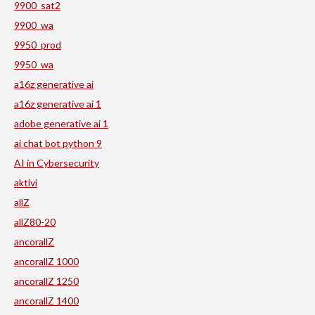
9900_sat2
9900_wa
9950_prod
9950_wa
a16z generative ai
a16z generative ai 1
adobe generative ai 1
ai chat bot python 9
AI in Cybersecurity
aktivi
allZ
allZ80-20
ancorallZ
ancorallZ 1000
ancorallZ 1250
ancorallZ 1400