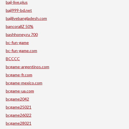
baji-live.plus
baji999-bd.net
bajilivebangladesh.com
bancorallZ 50%
bashhoney.ru 700
bc-fun-game
bc-fun-game.com
BCCCC
bcgame-argentinos.com
bcgame-fr.com
bcgame-mexico.com
bcgame-ua.com
bcgame2042
bcgame25021
bcgame26022
bcgame28021