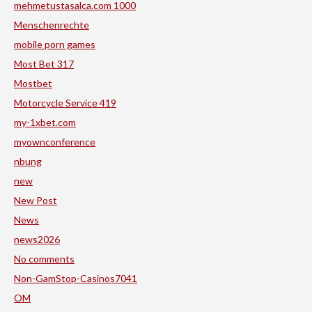
mehmetustasalca.com 1000
Menschenrechte
mobile porn games
Most Bet 317
Mostbet
Motorcycle Service 419
my-1xbet.com
myownconference
nbung
new
New Post
News
news2026
No comments
Non-GamStop-Casinos7041
OM