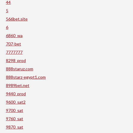
44
5
566bet.site
6
6860_wa
707-bet
7777777
8298_prod
888staruz.com
888starz-egypt1.com
8989bet.net
9440_prod
9600_sat2
9700_sat
9760_sat
9870_sat