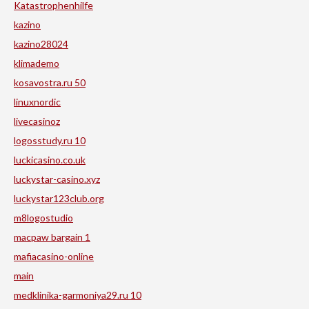
Katastrophenhilfe
kazino
kazino28024
klimademo
kosavostra.ru 50
linuxnordic
livecasinoz
logosstudy.ru 10
luckicasino.co.uk
luckystar-casino.xyz
luckystar123club.org
m8logostudio
macpaw bargain 1
mafiacasino-online
main
medklinika-garmoniya29.ru 10