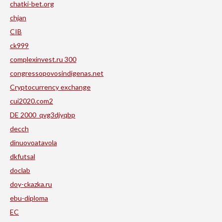
chatki-bet.org
chjan
CIB
ck999
complexinvest.ru 300
congressopovosindigenas.net
Cryptocurrency exchange
cui2020.com2
DE 2000_qvg3djyqbp
decch
dinuovoatavola
dkfutsal
doclab
doy-ckazka.ru
ebu-diploma
EC