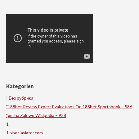
Kategorien
! Без рубрики
"188bet Review Expert Evaluations On 188bet Sportsbook – 586
"gmina Zalewo Wikipedia – 958
1
1-xbet-aviator.com