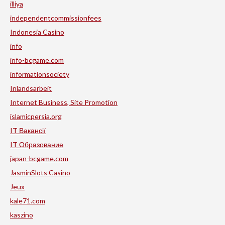
illiya
independentcommissionfees
Indonesia Casino
info
info-bcgame.com
informationsociety
Inlandsarbeit
Internet Business, Site Promotion
islamicpersia.org
IT Вакансії
IT Образование
japan-bcgame.com
JasminSlots Casino
Jeux
kale71.com
kaszino