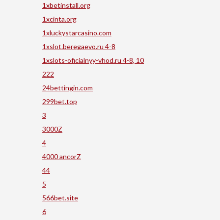
1xbetinstall.org
1xcinta.org
1xluckystarcasino.com
1xslot.beregaevo.ru 4-8
1xslots-oficialnyy-vhod.ru 4-8, 10
222
24bettingin.com
299bet.top
3
3000Z
4
4000 ancorZ
44
5
566bet.site
6