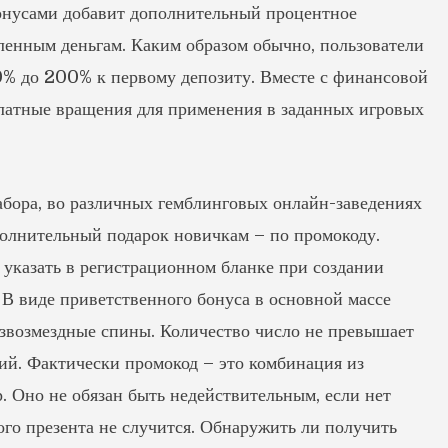
онусами добавит дополнительный процентное
ленным деньгам. Каким образом обычно, пользователи
% до 200% к первому депозиту. Вместе с финансовой
латные вращения для применения в заданных игровых
абора, во различных гемблинговых онлайн-заведениях
полнительный подарок новичкам – по промокоду.
 указать в регистрационном бланке при создании
 В виде приветственного бонуса в основной массе
езвозмездные спины. Количество число не превышает
й. Фактически промокод – это комбинация из
. Оно не обязан быть недействительным, если нет
го презента не случится. Обнаружить ли получить