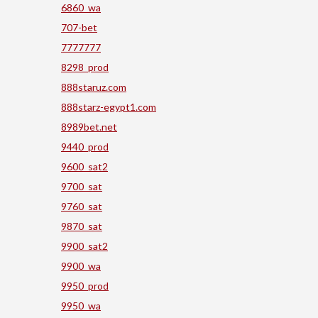
6860_wa
707-bet
7777777
8298_prod
888staruz.com
888starz-egypt1.com
8989bet.net
9440_prod
9600_sat2
9700_sat
9760_sat
9870_sat
9900_sat2
9900_wa
9950_prod
9950_wa