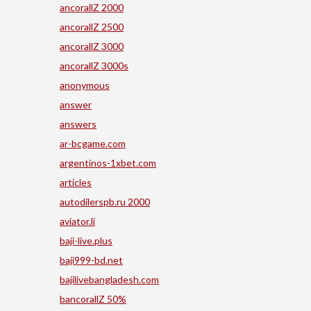
ancorallZ 2000
ancorallZ 2500
ancorallZ 3000
ancorallZ 3000s
anonymous
answer
answers
ar-bcgame.com
argentinos-1xbet.com
articles
autodilerspb.ru 2000
aviator.li
baji-live.plus
baji999-bd.net
bajilivebangladesh.com
bancorallZ 50%