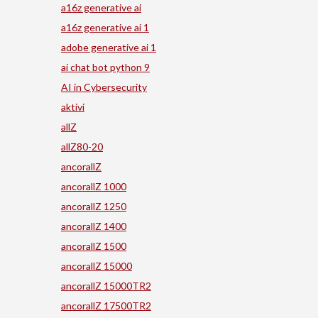
a16z generative ai
a16z generative ai 1
adobe generative ai 1
ai chat bot python 9
AI in Cybersecurity
aktivi
allZ
allZ80-20
ancorallZ
ancorallZ 1000
ancorallZ 1250
ancorallZ 1400
ancorallZ 1500
ancorallZ 15000
ancorallZ 15000TR2
ancorallZ 17500TR2