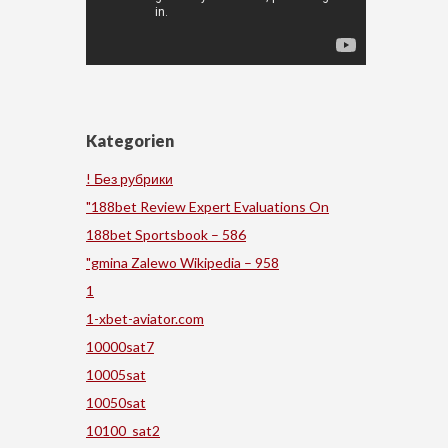
Kategorien
! Без рубрики
"188bet Review Expert Evaluations On
188bet Sportsbook – 586
"gmina Zalewo Wikipedia – 958
1
1-xbet-aviator.com
10000sat7
10005sat
10050sat
10100_sat2