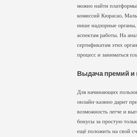
можно найти платформы,
комиссий Кюрасао, Мал
нише надзорные органы,
аспектам работы. На ан
сертификатам этих орга
процесс и заниматься п
Выдача премий и 
Для начинающих пользов
онлайн-казино дарит при
возможность легче и выг
бонусы за простую тольк
ещё положить на свой сч