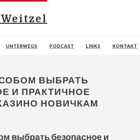
-Weitzel
UNTERWEGS
PODCAST
LINKS
KONTAKT
СОБОМ ВЫБРАТЬ
Е И ПРАКТИЧНОЕ
КАЗИНО НОВИЧКАМ
ом выбрать безопасное и