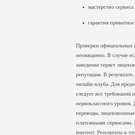
мастерство сервиса 
гарантия приватнос
Проверки официальных и
неожиданно. В случае ес
заведение теряет лиценз
репутации. В результате
онлайн-клуба. Для пред
следует все требования 
первоклассного уровня. 
переводы, лицензионные
платежными сервисами. 
контент. Результаты в э