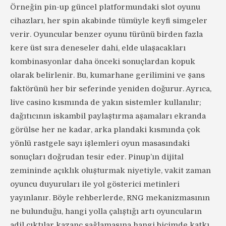
Örneğin pin-up güncel platformundaki slot oyunu
cihazları, her spin akabinde tümüyle keyfi simgeler
verir. Oyuncular benzer oyunu türünü birden fazla
kere üst sıra deneseler dahi, elde ulaşacakları
kombinasyonlar daha önceki sonuçlardan kopuk
olarak belirlenir. Bu, kumarhane gerilimini ve şans
faktörünü her bir seferinde yeniden doğurur. Ayrıca,
live casino kısmında de yakın sistemler kullanılır;
dağıtıcının iskambil paylaştırma aşamaları ekranda
görülse her ne kadar, arka plandaki kısmında çok
yönlü rastgele sayı işlemleri oyun masasındaki
sonuçları doğrudan tesir eder. Pinup’ın dijital
zemininde açıklık oluşturmak niyetiyle, vakit zaman
oyuncu duyuruları ile yol gösterici metinleri
yayınlanır. Böyle rehberlerde, RNG mekanizmasının
ne bulunduğu, hangi yolla çalıştığı artı oyuncuların
adil çıktılar kazanç sağlamasına hangi biçimde katkı