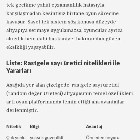
tek gecikme yahut eşzamanlılık hatasıyla
karşılaşmadan kesintisiz birtane oyun sürecine
kavuşur. Şayet tek sistem söz konusu düzeyde
altyapıya sermaye uygulamazsa, oyuncular ayrıca
akıcılık hem dahi hakkaniyet bakımından güven
eksikliği yaşayabilir.
Liste: Rastgele sayı üretici nitelikleri ile
Yararları
Aşağıda yer alan çizelgede, rastgele sayı üretici
(random değer Üreteci) altyapısının temel özellikleri
artı oyun platformunda temin ettiği ana avantajlar
derlenmiştir.
Nitelik
Bilgi
Avantaj
Çok yönlü
yüksek güvenlikli
Önceden öngörü