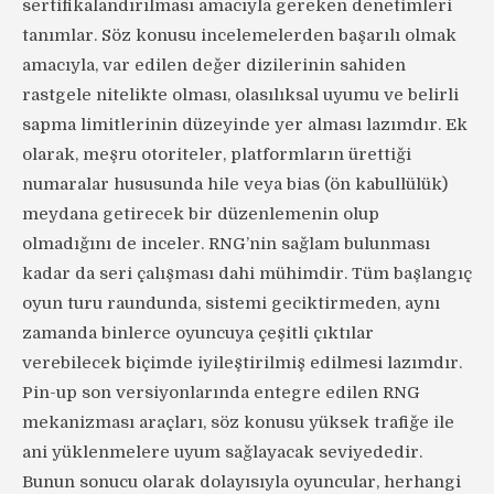
sertifikalandırılması amacıyla gereken denetimleri
tanımlar. Söz konusu incelemelerden başarılı olmak
amacıyla, var edilen değer dizilerinin sahiden
rastgele nitelikte olması, olasılıksal uyumu ve belirli
sapma limitlerinin düzeyinde yer alması lazımdır. Ek
olarak, meşru otoriteler, platformların ürettiği
numaralar hususunda hile veya bias (ön kabullülük)
meydana getirecek bir düzenlemenin olup
olmadığını de inceler. RNG’nin sağlam bulunması
kadar da seri çalışması dahi mühimdir. Tüm başlangıç
oyun turu raundunda, sistemi geciktirmeden, aynı
zamanda binlerce oyuncuya çeşitli çıktılar
verebilecek biçimde iyileştirilmiş edilmesi lazımdır.
Pin-up son versiyonlarında entegre edilen RNG
mekanizması araçları, söz konusu yüksek trafiğe ile
ani yüklenmelere uyum sağlayacak seviyededir.
Bunun sonucu olarak dolayısıyla oyuncular, herhangi