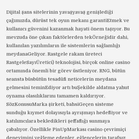
Dijital şans sitelerinin yavaşyavaş genişlediği
çağımızda, dürüst tek oyun mekanı garantiEtmek ve
kullanıcı güvenini kazanmak hayati önem taşıyor. Bu
mevzuda öne çıkan faktörlerden tekÖrneğidir dahi,
kullanılan yazılımların ile sistemlerin sağlamlığı
meydanaGeliyor. Rastgele rakam üreteci
RastgeleSayıÜretici) teknolojisi, birçok online casino
ortamında önemli bir görev üstleniyor. RNG, bütün
seansta büsbütün tesadüfi neticelerin meydana
gelmesini teminEdiyor artı buŞekilde aldatma yahut
oynama olasılıklarını tamamen kaldırıyor.
SözKonusuMarka şirketi, bahsiGeçen sisteme
sunduğu kıymet dolayısıyla ayrışmayı hedefliyor ve
katılımcılara bekledikleri şeffaflığı sunmaya
çabalıyor. Özellikle PinUpMarkası casino çevrimiçi
deneyimini yeğleme edenler, eğlencelerin tarafsız