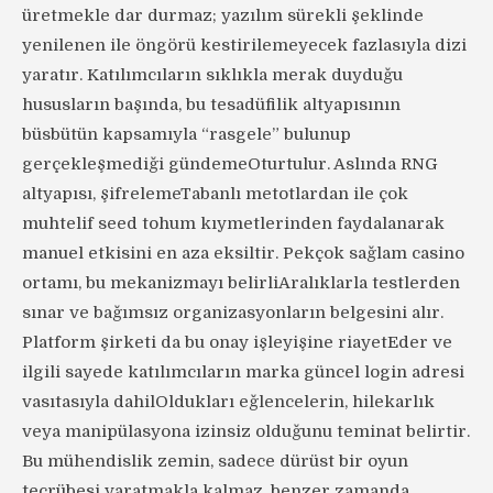
üretmekle dar durmaz; yazılım sürekli şeklinde
yenilenen ile öngörü kestirilemeyecek fazlasıyla dizi
yaratır. Katılımcıların sıklıkla merak duyduğu
hususların başında, bu tesadüfilik altyapısının
büsbütün kapsamıyla “rasgele” bulunup
gerçekleşmediği gündemeOturtulur. Aslında RNG
altyapısı, şifrelemeTabanlı metotlardan ile çok
muhtelif seed tohum kıymetlerinden faydalanarak
manuel etkisini en aza eksiltir. Pekçok sağlam casino
ortamı, bu mekanizmayı belirliAralıklarla testlerden
sınar ve bağımsız organizasyonların belgesini alır.
Platform şirketi da bu onay işleyişine riayetEder ve
ilgili sayede katılımcıların marka güncel login adresi
vasıtasıyla dahilOldukları eğlencelerin, hilekarlık
veya manipülasyona izinsiz olduğunu teminat belirtir.
Bu mühendislik zemin, sadece dürüst bir oyun
tecrübesi yaratmakla kalmaz, benzer zamanda