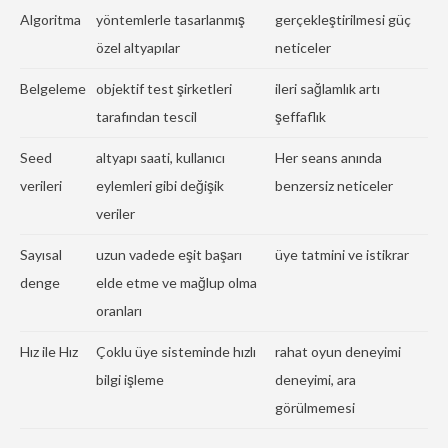
Algoritma
yöntemlerle tasarlanmış
gerçekleştirilmesi güç
özel altyapılar
neticeler
Belgeleme
objektif test şirketleri
ileri sağlamlık artı
tarafından tescil
şeffaflık
Seed
altyapı saati, kullanıcı
Her seans anında
verileri
eylemleri gibi değişik
benzersiz neticeler
veriler
Sayısal
uzun vadede eşit başarı
üye tatmini ve istikrar
denge
elde etme ve mağlup olma
oranları
Hız ile Hız
Çoklu üye sisteminde hızlı
rahat oyun deneyimi
bilgi işleme
deneyimi, ara
görülmemesi