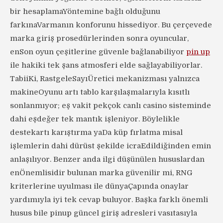
bir hesaplamaYöntemine bağlı olduğunu
farkınaVarmanın konforunu hissediyor. Bu çerçevede
marka giriş prosedürlerinden sonra oyuncular,
enSon oyun çeşitlerine güvenle bağlanabiliyor
pin up
ile hakiki tek şans atmosferi elde sağlayabiliyorlar.
TabiiKi, RastgeleSayıÜretici mekanizması yalnızca
makineOyunu artı tablo karşılaşmalarıyla kısıtlı
sonlanmıyor; eş vakit pekçok canlı casino sisteminde
dahi eşdeğer tek mantık işleniyor. Böylelikle
destekartı karıştırma yaDa küp fırlatma misal
işlemlerin dahi dürüst şekilde icraEdildiğinden emin
anlaşılıyor. Benzer anda ilgi düşünülen hususlardan
enÖnemlisidir bulunan marka güvenilir mi, RNG
kriterlerine uyulması ile dünyaÇapında onaylar
yardımıyla iyi tek cevap buluyor. Başka farklı önemli
husus bile pinup güncel giriş adresleri vasıtasıyla