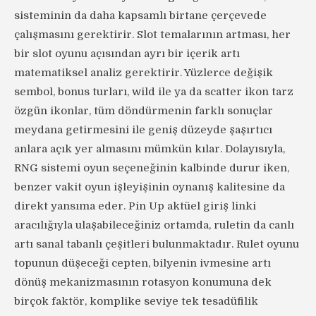
sisteminin da daha kapsamlı birtane çerçevede
çalışmasını gerektirir. Slot temalarının artması, her
bir slot oyunu açısından ayrı bir içerik artı
matematiksel analiz gerektirir. Yüzlerce değişik
sembol, bonus turları, wild ile ya da scatter ikon tarz
özgün ikonlar, tüm döndürmenin farklı sonuçlar
meydana getirmesini ile geniş düzeyde şaşırtıcı
anlara açık yer almasını mümkün kılar. Dolayısıyla,
RNG sistemi oyun seçeneğinin kalbinde durur iken,
benzer vakit oyun işleyişinin oynanış kalitesine da
direkt yansıma eder. Pin Up aktüel giriş linki
aracılığıyla ulaşabileceğiniz ortamda, ruletin da canlı
artı sanal tabanlı çeşitleri bulunmaktadır. Rulet oyunu
topunun düşeceği cepten, bilyenin ivmesine artı
dönüş mekanizmasının rotasyon konumuna dek
birçok faktör, komplike seviye tek tesadüfilik