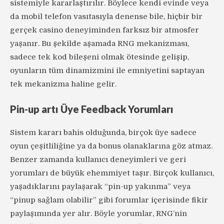
sistemiyle kararlaştırılır. Böylece kendi evinde veya
da mobil telefon vasıtasıyla denense bile, hiçbir bir
gerçek casino deneyiminden farksız bir atmosfer
yaşanır. Bu şekilde aşamada RNG mekanizması,
sadece tek kod bileşeni olmak ötesinde gelişip,
oyunların tüm dinamizmini ile emniyetini saptayan
tek mekanizma haline gelir.
Pin-up artı Üye Feedback Yorumları
Sistem kararı bahis olduğunda, birçok üye sadece
oyun çeşitliliğine ya da bonus olanaklarına göz atmaz.
Benzer zamanda kullanıcı deneyimleri ve geri
yorumları de büyük ehemmiyet taşır. Birçok kullanıcı,
yaşadıklarını paylaşarak “pin-up yakınma” veya
“pinup sağlam olabilir” gibi forumlar içerisinde fikir
paylaşımında yer alır. Böyle yorumlar, RNG’nin