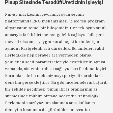
Pinup Sitesinde TesadüfiÜreticinin İşleyişi
Pin-up markasının çevrimiçi oyun seçimi
platformunda RNG mekanizması, iç içe tek program
altyapısının temel bir bileşenidir. Her tek oyun sınıfı
amacıyla farklı birtane rastgelelik sağlayıcı bileşeni
mevcut olsa ama, yaygın kural hepsi birimler için
aynıdır: Rastgelelik artı dürüstlük. Bu üniteler, vakit
ilerledikçe hep beraber ara vermeden olarak
yenilenen seed parametreleriyle desteklenir. Aynısı
zamanda, sistemin ruhsat sağlayıcıları ile denetleyici
kurumları de bu mekanizmayı periyodik aralıklarla
denetim gerçekleştirir. Bu gibi incelemelerin başarılı
bir şekilde geçilmesi, pinup itiraz oranlarının az
sürmesinde mühim birtane nedendir. Teknolojik
ilerlemenin sırf yazılım alanında ama, kullanıcı
deneyim kısmında da görüntüleri mevcuttur.