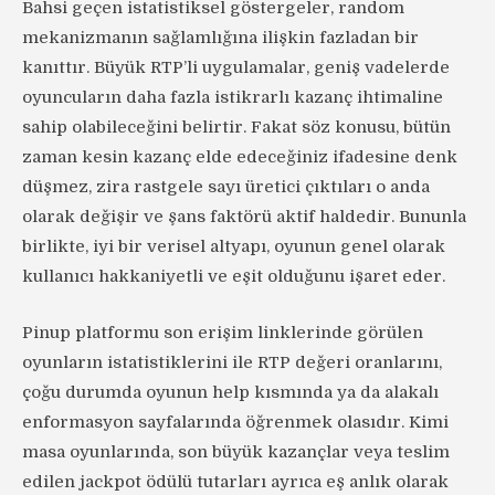
Bahsi geçen istatistiksel göstergeler, random
mekanizmanın sağlamlığına ilişkin fazladan bir
kanıttır. Büyük RTP’li uygulamalar, geniş vadelerde
oyuncuların daha fazla istikrarlı kazanç ihtimaline
sahip olabileceğini belirtir. Fakat söz konusu, bütün
zaman kesin kazanç elde edeceğiniz ifadesine denk
düşmez, zira rastgele sayı üretici çıktıları o anda
olarak değişir ve şans faktörü aktif haldedir. Bununla
birlikte, iyi bir verisel altyapı, oyunun genel olarak
kullanıcı hakkaniyetli ve eşit olduğunu işaret eder.
Pinup platformu son erişim linklerinde görülen
oyunların istatistiklerini ile RTP değeri oranlarını,
çoğu durumda oyunun help kısmında ya da alakalı
enformasyon sayfalarında öğrenmek olasıdır. Kimi
masa oyunlarında, son büyük kazançlar veya teslim
edilen jackpot ödülü tutarları ayrıca eş anlık olarak