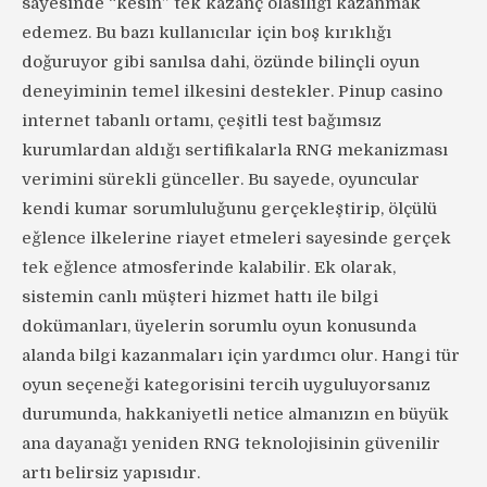
sayesinde “kesin” tek kazanç olasılığı kazanmak
edemez. Bu bazı kullanıcılar için boş kırıklığı
doğuruyor gibi sanılsa dahi, özünde bilinçli oyun
deneyiminin temel ilkesini destekler. Pinup casino
internet tabanlı ortamı, çeşitli test bağımsız
kurumlardan aldığı sertifikalarla RNG mekanizması
verimini sürekli günceller. Bu sayede, oyuncular
kendi kumar sorumluluğunu gerçekleştirip, ölçülü
eğlence ilkelerine riayet etmeleri sayesinde gerçek
tek eğlence atmosferinde kalabilir. Ek olarak,
sistemin canlı müşteri hizmet hattı ile bilgi
dokümanları, üyelerin sorumlu oyun konusunda
alanda bilgi kazanmaları için yardımcı olur. Hangi tür
oyun seçeneği kategorisini tercih uyguluyorsanız
durumunda, hakkaniyetli netice almanızın en büyük
ana dayanağı yeniden RNG teknolojisinin güvenilir
artı belirsiz yapısıdır.