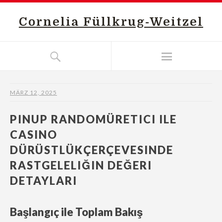
Cornelia Füllkrug-Weitzel
MÄRZ 12, 2025
PINUP RANDOMÜRETICI ILE
CASINO
DÜRÜSTLÜKÇERÇEVESINDE
RASTGELELIĞIN DEĞERI
DETAYLARI
Başlangıç ile Toplam Bakış