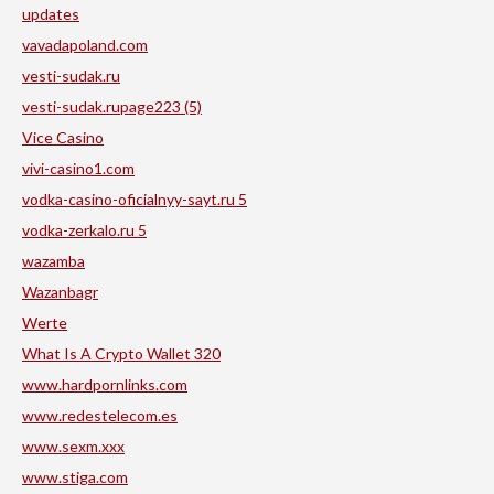
updates
vavadapoland.com
vesti-sudak.ru
vesti-sudak.rupage223 (5)
Vice Casino
vivi-casino1.com
vodka-casino-oficialnyy-sayt.ru 5
vodka-zerkalo.ru 5
wazamba
Wazanbagr
Werte
What Is A Crypto Wallet 320
www.hardpornlinks.com
www.redestelecom.es
www.sexm.xxx
www.stiga.com