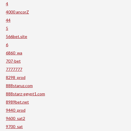
4
4000 ancorZ
44
5
566bet.site
6
6860_wa
707-bet
7777777
8298_prod
888staruz.com
888starz-egypt1.com
8989bet.net
9440_prod
9600_sat2
9700_sat