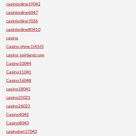
casinionline19042
casinionline6047
casinionline7036
casinionline80410
casino
Casino ohne OASIS
casino-spinland.com
Casino10044
Casino11041
Casino16048
casino18041
casino25021
casino26021
Casino4042
Casino8043
casinobet17043