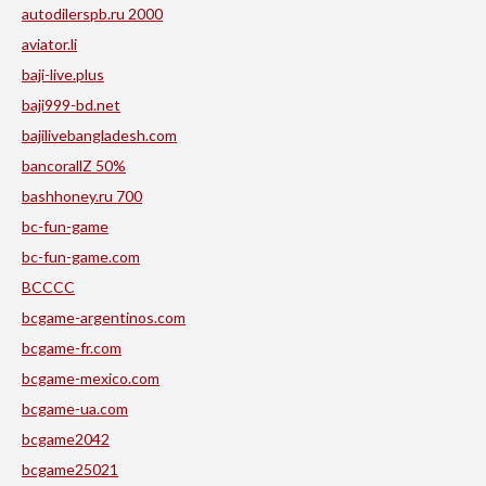
autodilerspb.ru 2000
aviator.li
baji-live.plus
baji999-bd.net
bajilivebangladesh.com
bancorallZ 50%
bashhoney.ru 700
bc-fun-game
bc-fun-game.com
BCCCC
bcgame-argentinos.com
bcgame-fr.com
bcgame-mexico.com
bcgame-ua.com
bcgame2042
bcgame25021