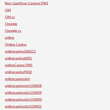
Non-GamStop-Casinos7041
OM
OM cc
Omegle
Omegle cc
online
Online Casino
onlinecasino260211
onlinecasino6031
onlineCasino7041
onlinecasino9032
onlinecasinoslot
onlinecasinoslot100428
onlinecasinoslot110429
onlinecasinoslot110430
onlinecasinoslot120431