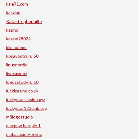
kale71.com
kaszino
Katastrophenhilfe
kazino
kazino28024
klimademo
kosavostra.ru 50
linuxnordic
livecasinoz
logosstudy.ru 10
luckicasino.co.uk
luckystar-casino.xyz
luckystar123club.org
m8logostudio
macpaw bargain 1
mafiacasino-online