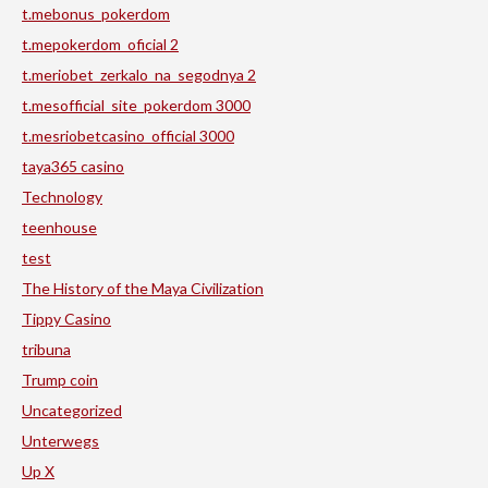
t.mebonus_pokerdom
t.mepokerdom_oficial 2
t.meriobet_zerkalo_na_segodnya 2
t.mesofficial_site_pokerdom 3000
t.mesriobetcasino_official 3000
taya365 casino
Technology
teenhouse
test
The History of the Maya Civilization
Tippy Casino
tribuna
Trump coin
Uncategorized
Unterwegs
Up X