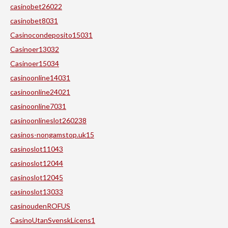
casinobet26022
casinobet8031
Casinocondeposito15031
Casinoer13032
Casinoer15034
casinoonline14031
casinoonline24021
casinoonline7031
casinoonlineslot260238
casinos-nongamstop.uk15
casinoslot11043
casinoslot12044
casinoslot12045
casinoslot13033
casinoudenROFUS
CasinoUtanSvenskLicens1