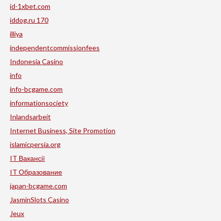
id-1xbet.com
iddog.ru 170
illiya
independentcommissionfees
Indonesia Casino
info
info-bcgame.com
informationsociety
Inlandsarbeit
Internet Business, Site Promotion
islamicpersia.org
IT Вакансії
IT Образование
japan-bcgame.com
JasminSlots Casino
Jeux