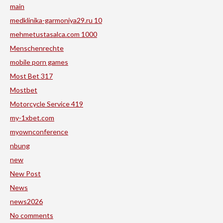
main
medklinika-garmoniya29.ru 10
mehmetustasalca.com 1000
Menschenrechte
mobile porn games
Most Bet 317
Mostbet
Motorcycle Service 419
my-1xbet.com
myownconference
nbung
new
New Post
News
news2026
No comments