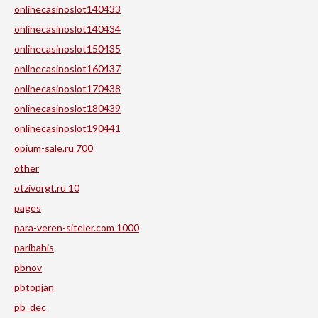
onlinecasinoslot140433
onlinecasinoslot140434
onlinecasinoslot150435
onlinecasinoslot160437
onlinecasinoslot170438
onlinecasinoslot180439
onlinecasinoslot190441
opium-sale.ru 700
other
otzivorgt.ru 10
pages
para-veren-siteler.com 1000
paribahis
pbnov
pbtopjan
pb_dec