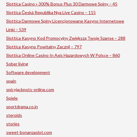
Slottica Casino » 300% Bonus Plus 30 Darmowe Spiny – 45
Slottica Česká Republika Nya Live Casino – 115
Slottica Darmowe Spiny Licencjonowane Kasyno Internetowe
Linki – 539
Slottica Kasyno Kod Promocyjny Zwiększą Twoje Szanse – 288
Slottica Kasyno Powitalny Zacznij – 797
Slottica Online Casino In Axis Hazardowych W Polsce – 860
Sober living
Software development
spain
spicyjackpots-online.com
Spiele
sportdrama.co.in
steroids
stories
sweet-bonanzaslot.com