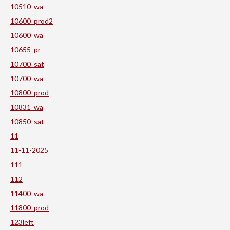
10510_wa
10600_prod2
10600_wa
10655_pr
10700_sat
10700_wa
10800_prod
10831_wa
10850_sat
11
11-11-2025
111
112
11400_wa
11800_prod
123left