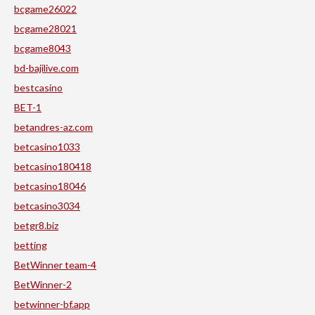
bcgame26022
bcgame28021
bcgame8043
bd-bajilive.com
bestcasino
BET-1
betandres-az.com
betcasino1033
betcasino180418
betcasino18046
betcasino3034
betgr8.biz
betting
BetWinner team-4
BetWinner-2
betwinner-bf.app