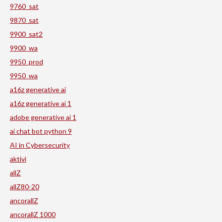
9760_sat
9870_sat
9900_sat2
9900_wa
9950_prod
9950_wa
a16z generative ai
a16z generative ai 1
adobe generative ai 1
ai chat bot python 9
AI in Cybersecurity
aktivi
allZ
allZ80-20
ancorallZ
ancorallZ 1000