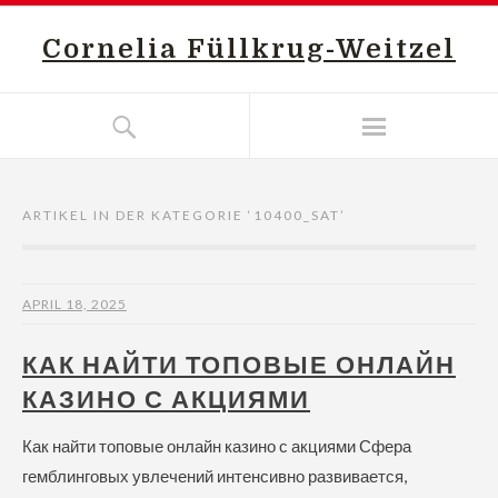
Cornelia Füllkrug-Weitzel
ARTIKEL IN DER KATEGORIE ‘
10400_SAT
’
APRIL 18, 2025
КАК НАЙТИ ТОПОВЫЕ ОНЛАЙН
КАЗИНО С АКЦИЯМИ
Как найти топовые онлайн казино с акциями Сфера
гемблинговых увлечений интенсивно развивается,