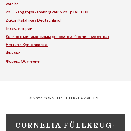
xarelto
xn—-7sbggojpa2ahabbrg2af8o.xn--p1ai 1000
Zukunftsfähiges Deutschland
Без категории
Казино с минимальным депозитом: без лишних затрат
Новости Криптовалют
Финтех
Форекс Обучение
© 2026 CORNELIA FÜLLKRUG-WEITZEL
CORNELIA FÜLLKRUG-