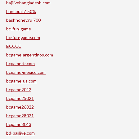
bajilivebangladesh.com
bancorallZ 50%
bashhoney.ru 700
bc-fun-game
bc-fun-game.com
BCCCC
bcgame-argentinos.com
bcgame-fr.com
bcgame-mexico.com
bcgame-ua.com
bcgame2042
bcgame25021
bcgame26022
bcgame28021
bcgame8043
bd-bajilive.com