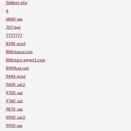
566bet.site
6
6860_wa
707-bet
7777777
8298_prod
888staruz.com
888starz-egypt1.com
8989bet.net
9440_prod
9600_sat2
9700_sat
9760_sat
9870_sat
9900_sat2
9900_wa