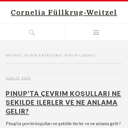
Cornelia Füllkrug-Weitzel
ARTIKEL IN DER KATEGORIE ‘
PINUP CASINO
’
JUNI 25, 2025
PINUP’TA ÇEVRIM KOŞULLARI NE
ŞEKILDE ILERLER VE NE ANLAMA
GELIR?
Pinup’ta çevrim koşulları ne şekilde ilerler ve ne anlama gelir?