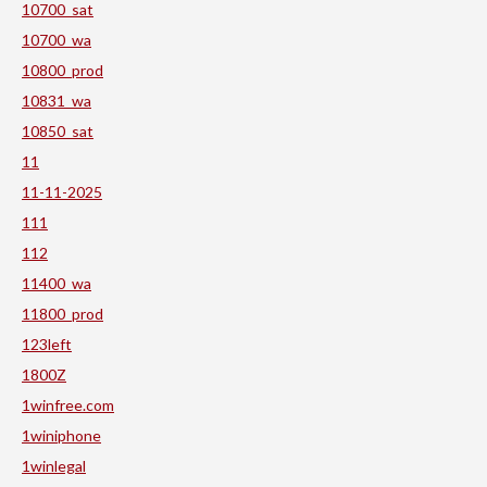
10700_sat
10700_wa
10800_prod
10831_wa
10850_sat
11
11-11-2025
111
112
11400_wa
11800_prod
123left
1800Z
1winfree.com
1winiphone
1winlegal