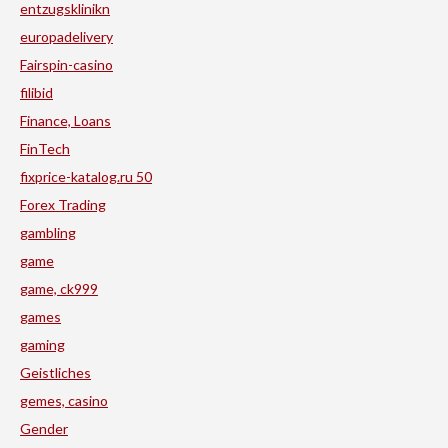
entzugsklinikn
europadelivery
Fairspin-casino
filibid
Finance, Loans
FinTech
fixprice-katalog.ru 50
Forex Trading
gambling
game
game, ck999
games
gaming
Geistliches
gemes, casino
Gender