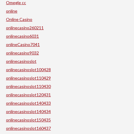
Omegle cc
online
Online Casino
onlinecasino260211
onlinecasino6031
onlineCasino7041
onlinecasino9032
onlinecasinoslot
onlinecasinoslot100428
onlinecasinoslot110429
onlinecasinoslot110430
onlinecasinoslot120431
onlinecasinoslot140433
onlinecasinoslot140434
onlinecasinoslot150435
onlinecasinoslot160437