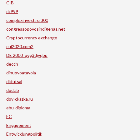
CIB
ck999
complexinvest.ru 300
congressopovosindigenas.net
Cryptocurrency exchange
cui2020.com2
DE 2000_qvg3djyqbp
decch
dinuovoatavola
dkfutsal
doclab
doy-ckazka.ru
ebu-diploma
EC
Engagement
Entwicklungpolitik