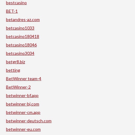
bestcasino
BET-1
betandres-az.com
betcasino1033
betcasino180418
betcasino18046
betcasino3034
betgr8.biz
betting
BetWinner team-4
BetWinner-2
betwinner-bf.app
betwinner-bj.com
betwinner-cm.app
betwinner-deutsch.com
betwinner-eu.com