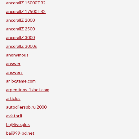
ancorallZ 15000TR2
ancorallZ 17500TR2
ancorallZ 2000
ancorallZ 2500
ancorallZ 3000
ancorallZ 3000s
anonymous
answer
answers
ar-bcgame.com
argentinos-1xbet.com
articles
autodilerspb.ru 2000
aviator.li
baji-live.plus
baji999-bd.net