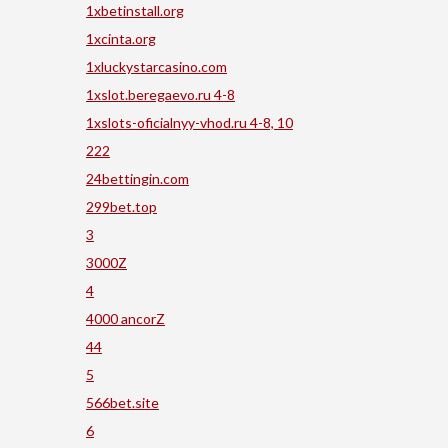
1xbetinstall.org
1xcinta.org
1xluckystarcasino.com
1xslot.beregaevo.ru 4-8
1xslots-oficialnyy-vhod.ru 4-8, 10
222
24bettingin.com
299bet.top
3
3000Z
4
4000 ancorZ
44
5
566bet.site
6