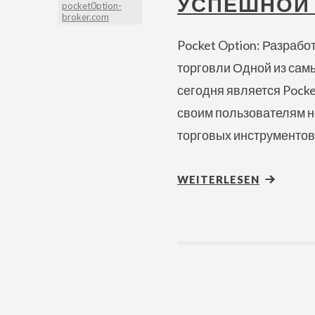
УСПЕШНОЙ
pocket0ption-
broker.com
Pocket Option: Разрабо
торговли Одной из сам
сегодня является Pocke
своим пользователям н
торговых инструментов.
WEITERLESEN