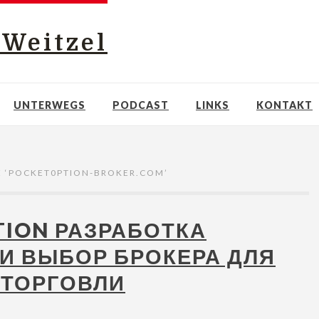
-Weitzel
UNTERWEGS
PODCAST
LINKS
KONTAKT
 ‘
POCKET0PTION-BROKER.COM
’
TION РАЗРАБОТКА
 И ВЫБОР БРОКЕРА ДЛЯ
 ТОРГОВЛИ