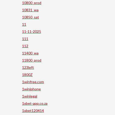
10800_prod
10831_wa
10850_sat
11
11-11-2025
111
112
11400_wa
11800_prod
123left
1800Z
1winfree.com
1winiphone
1winlegal
1xbet-app.co.za
1xbet120414