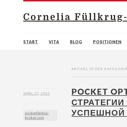
Cornelia Füllkrug
START
VITA
BLOG
POSITIONEN
ARTIKEL IN DER KATEGORIE
POCKET OP
APRIL 27, 2025
СТРАТЕГИИ
УСПЕШНОЙ
pocket0ption-
broker.com