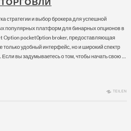
 ТОРГОВЛИ
тка стратегии и выбор брокера для успешной
ых популярных платформ для бинарных опционов в
t Option pocket0ption broker, предоставляющая
е только удобный интерфейс, но и широкий спектр
 Если вы задумываетесь о том, чтобы начать свою …
TEILEN