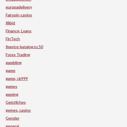
europadelivery
Fairspin-casino
filibid
Finance, Loans
FinTech
fixprice-katalog.ru 50
Forex Trading
gambling
game
game, ck999
games
gaming
Geistliches
gemes, casino
Gender
general