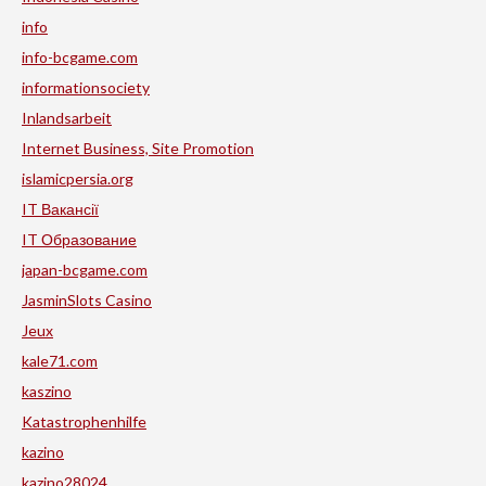
info
info-bcgame.com
informationsociety
Inlandsarbeit
Internet Business, Site Promotion
islamicpersia.org
IT Вакансії
IT Образование
japan-bcgame.com
JasminSlots Casino
Jeux
kale71.com
kaszino
Katastrophenhilfe
kazino
kazino28024