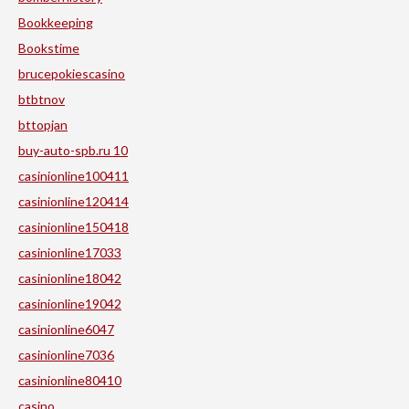
Bookkeeping
Bookstime
brucepokiescasino
btbtnov
bttopjan
buy-auto-spb.ru 10
casinionline100411
casinionline120414
casinionline150418
casinionline17033
casinionline18042
casinionline19042
casinionline6047
casinionline7036
casinionline80410
casino