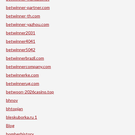
betwinner-partner.com
betwinner-th.com
betwinner-yazhou.com
betwinner2031
betwinner4041
betwinner5042
betwinnerbrazil.com
betwinnercompany.com
betwinnerke.com
betwinnerug.com
betwoon-2026casino.top
bhnov
bhtopjan
bleskuborka.ru 1
Blog
bomberhistory