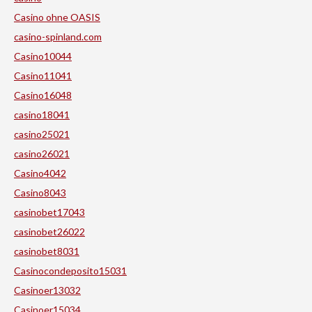
Casino ohne OASIS
casino-spinland.com
Casino10044
Casino11041
Casino16048
casino18041
casino25021
casino26021
Casino4042
Casino8043
casinobet17043
casinobet26022
casinobet8031
Casinocondeposito15031
Casinoer13032
Casinoer15034