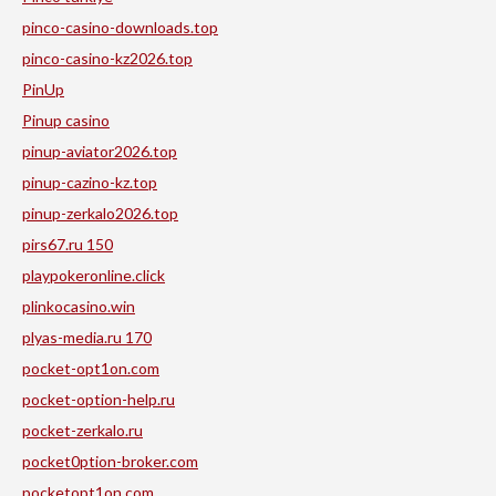
pinco-casino-downloads.top
pinco-casino-kz2026.top
PinUp
Pinup casino
pinup-aviator2026.top
pinup-cazino-kz.top
pinup-zerkalo2026.top
pirs67.ru 150
playpokeronline.click
plinkocasino.win
plyas-media.ru 170
pocket-opt1on.com
pocket-option-help.ru
pocket-zerkalo.ru
pocket0ption-broker.com
pocketopt1on.com