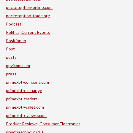
pocketoption-online.com
pocketoption-trade.org
Podcast
Politics, Current Events
Positionen
Post
posts
ppvicom.com
press
primexbt-company.com
primexbt-exchange
primexbt-traders
primexbt-wallet.com
primexbtreviewtr.com
Product Reviews, Consumer Electronics
pryazhaschool.ru 10