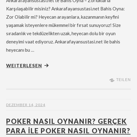
Ankarafayansustasi.net’te Bahis Oyna – Zorluklarla
Karşılaşabilir misiniz? Ankarafayansustasi.net Bahis Oyna:
Zor Olabilir mi? Heyecan arayanlara, kazanmanın keyfini
yaşamak isteyenlere mükemmel bir fırsat sunuyoruz! Size
sıradanlık ve tekdüzelikten uzak, heyecan dolu bir oyun
deneyimi vaat ediyoruz. Ankarafayansustasi.net ile bahis
heyecanı bu …
WEITERLESEN
TEILEN
DEZEMBER 14, 2024
POKER NASIL OYNANIR? GERÇEK
PARA İLE POKER NASIL OYNANIR?