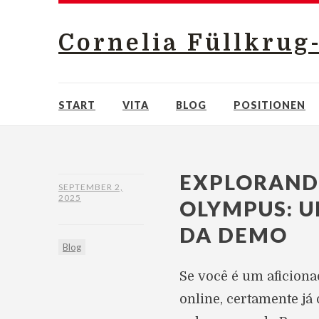
Cornelia Füllkrug
START
VITA
BLOG
POSITIONEN
EXPLORAND
SEPTEMBER 2,
2025
OLYMPUS: 
DA DEMO
Blog
Se você é um aficiona
online, certamente já