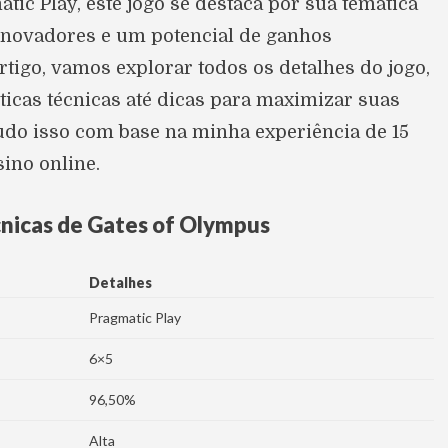
ic Play, este jogo se destaca por sua temática
 inovadores e um potencial de ganhos
artigo, vamos explorar todos os detalhes do jogo,
ticas técnicas até dicas para maximizar suas
udo isso com base na minha experiência de 15
ino online.
cnicas de Gates of Olympus
Detalhes
Pragmatic Play
6×5
96,50%
Alta