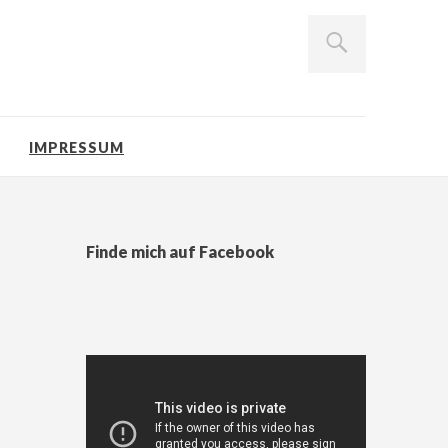
IMPRESSUM
Finde mich auf Facebook