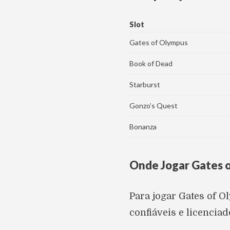
Slot
Gates of Olympus
Book of Dead
Starburst
Gonzo’s Quest
Bonanza
Onde Jogar Gates 
Para jogar Gates of O
confiáveis e licencia