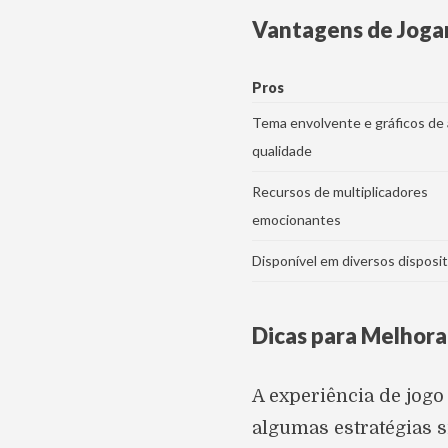
Vantagens de Joga
Pros
Tema envolvente e gráficos de 
qualidade
Recursos de multiplicadores
emocionantes
Disponível em diversos disposit
Dicas para Melhor
A experiência de jog
algumas estratégias s