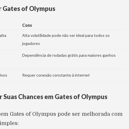
r Gates of Olympus
Cons
alta
Alta volatilidade pode não ser ideal para todos os
jogadores
Dependência de rodadas grátis para maiores ganhos
ivos
Requer conexão constante à internet
ar Suas Chances em Gates of Olympus
o em Gates of Olympus pode ser melhorada com
imples: