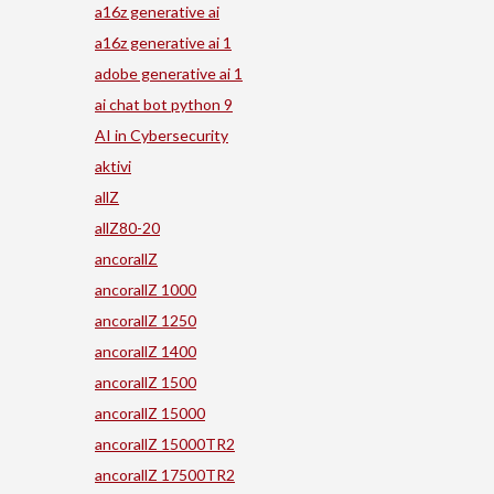
a16z generative ai
a16z generative ai 1
adobe generative ai 1
ai chat bot python 9
AI in Cybersecurity
aktivi
allZ
allZ80-20
ancorallZ
ancorallZ 1000
ancorallZ 1250
ancorallZ 1400
ancorallZ 1500
ancorallZ 15000
ancorallZ 15000TR2
ancorallZ 17500TR2