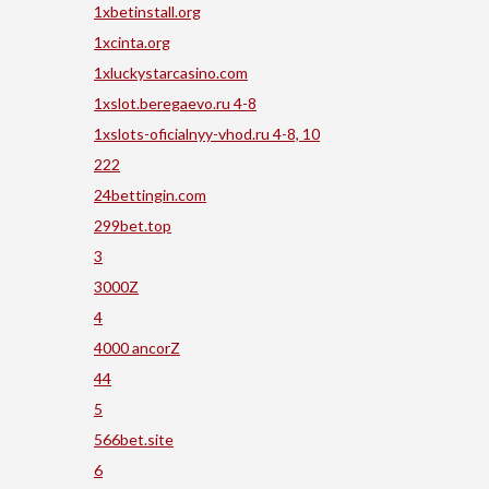
1xbetinstall.org
1xcinta.org
1xluckystarcasino.com
1xslot.beregaevo.ru 4-8
1xslots-oficialnyy-vhod.ru 4-8, 10
222
24bettingin.com
299bet.top
3
3000Z
4
4000 ancorZ
44
5
566bet.site
6