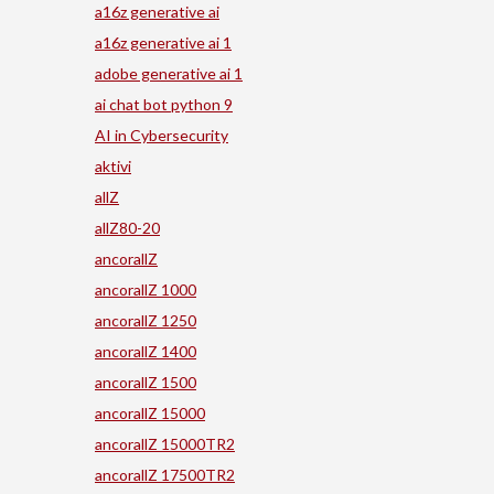
a16z generative ai
a16z generative ai 1
adobe generative ai 1
ai chat bot python 9
AI in Cybersecurity
aktivi
allZ
allZ80-20
ancorallZ
ancorallZ 1000
ancorallZ 1250
ancorallZ 1400
ancorallZ 1500
ancorallZ 15000
ancorallZ 15000TR2
ancorallZ 17500TR2