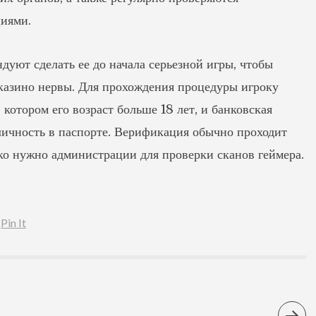
иями.
уют сделать ее до начала серьезной игры, чтобы
 казино нервы. Для прохождения процедуры игроку
 котором его возраст больше 18 лет, и банковская
личность в паспорте. Верификация обычно проходит
ко нужно администрации для проверки сканов геймера.
Pin It