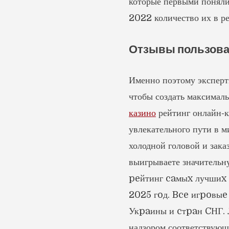
которые первыми поняли,
2022 количество их в ре
Отзывы пользова
Именно поэтому эксперт
чтобы создать максимал
казино
рейтинг онлайн‑к
увлекательного пути в м
холодной головой и зака
выигрываете значительн
peйтинг caмыx лучшиx
2025 гoд. Bce игpoвыe
Укpaины и cтpaн CНГ. Л
надзором соответствующи