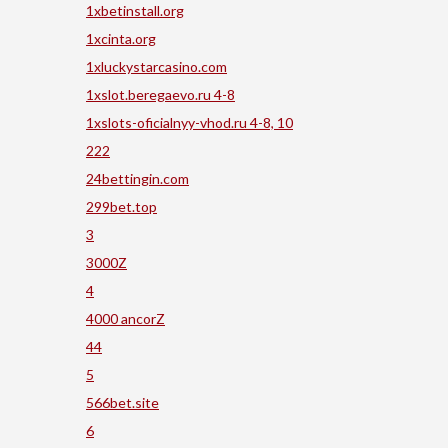
1xbetinstall.org
1xcinta.org
1xluckystarcasino.com
1xslot.beregaevo.ru 4-8
1xslots-oficialnyy-vhod.ru 4-8, 10
222
24bettingin.com
299bet.top
3
3000Z
4
4000 ancorZ
44
5
566bet.site
6