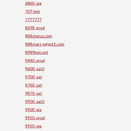
6860_wa
707-bet
7777777
8298_prod
888staruz.com
888starz-egypt1.com
8989bet.net
9440_prod
9600_sat2
9700_sat
9760_sat
9870_sat
9900_sat2
9900_wa
9950_prod
9950_wa