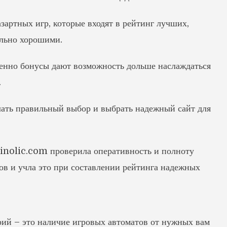
зартных игр, которые входят в рейтинг лучших,
ельно хорошими.
менно бонусы дают возможность дольше наслаждаться
.
лать правильный выбор и выбрать надежный сайт для
sinolic.com проверила оперативность и полноту
ов и учла это при составлении рейтинга надежных
ий – это наличие игровых автоматов от нужных вам