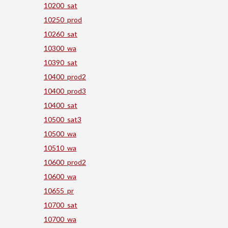
10200_sat
10250_prod
10260_sat
10300_wa
10390_sat
10400_prod2
10400_prod3
10400_sat
10500_sat3
10500_wa
10510_wa
10600_prod2
10600_wa
10655_pr
10700_sat
10700_wa