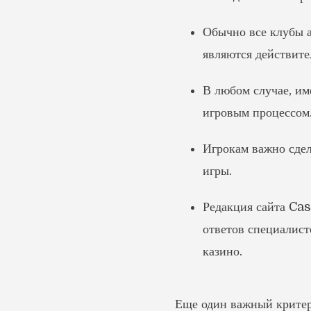
Обычно все клубы а
являются действит
В любом случае, и
игровым процессом
Игрокам важно сде
игры.
Редакция сайта Ca
ответов специалист
казино.
Еще один важный критер