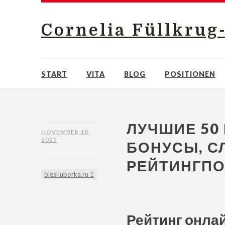
Cornelia Füllkrug
START
VITA
BLOG
POSITIONEN
ЛУЧШИЕ 50
NOVEMBER 18,
2025
БОНУСЫ, С
РЕЙТИНГПО
bleskuborka.ru 1
Рейтинг онлай