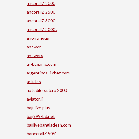
ancorallZ 2000
ancorallZ 2500
ancorallZ 3000
ancorallZ 3000s
anonymous
answer
answers
ar-bcgame.com
argentinos-1xbet.com
articles
autodilerspb.ru 2000
aviator.li
baji-live.plus
baji999-bd.net
bajilivebangladesh.com
bancorallZ 50%