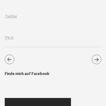
Twitter
Pin It
Finde mich auf Facebook