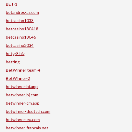
BET-1
betandres-az.com
betcasino1033
betcasino180418
betcasino18046
betcasino3034
betgr8.biz
betting
BetWinner team-4
BetWinner-2
betwinner-bf.app
betwinner-bj.com
betwinner-cm.app
betwinner-deutsch.com
betwinner-eu.com
betwinner-francais.net