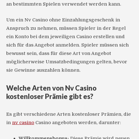
an bestimmten Spielen verwendet werden kann.
Um ein Nv Casino ohne Einzahlungsgeschenk in
Anspruch zu nehmen, müssen Spieler in der Regel
ein Konto bei dem jeweiligen Casino erstellen und
sich für das Angebot anmelden. Spieler müssen sich
bewusst sein, dass für diese Art von Angebot
möglicherweise Umsatzbedingungen gelten, bevor
sie Gewinne auszahlen können.
Welche Arten von Nv Casino
kostenloser Prämie gibt es?
Es gibt verschiedene Arten kostenloser Prämien, die
in
nv casino
Casino angeboten werden, darunter:
Willkommensbonus:
Diese Prämie wird neuen