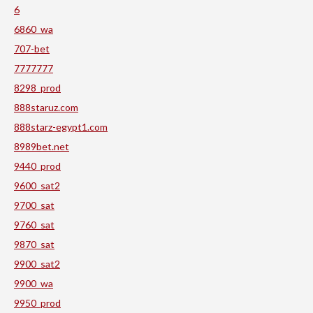
6
6860_wa
707-bet
7777777
8298_prod
888staruz.com
888starz-egypt1.com
8989bet.net
9440_prod
9600_sat2
9700_sat
9760_sat
9870_sat
9900_sat2
9900_wa
9950_prod