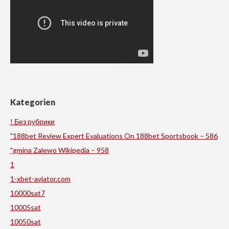
Kategorien
! Без рубрики
"188bet Review Expert Evaluations On 188bet Sportsbook – 586
"gmina Zalewo Wikipedia – 958
1
1-xbet-aviator.com
10000sat7
10005sat
10050sat