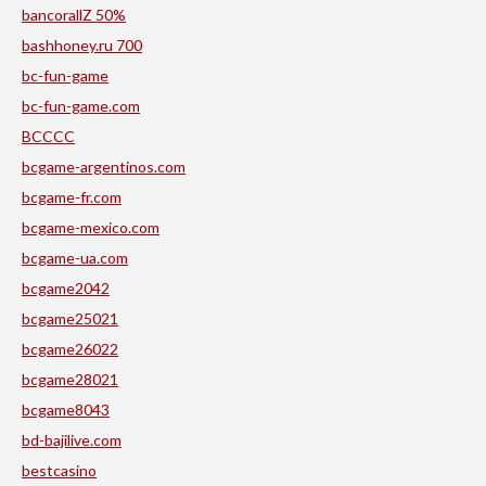
bancorallZ 50%
bashhoney.ru 700
bc-fun-game
bc-fun-game.com
BCCCC
bcgame-argentinos.com
bcgame-fr.com
bcgame-mexico.com
bcgame-ua.com
bcgame2042
bcgame25021
bcgame26022
bcgame28021
bcgame8043
bd-bajilive.com
bestcasino