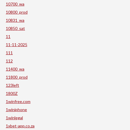
10700_wa
10800_prod
10831_wa
10850_sat
11
11-11-2025
111
112
11400_wa
11800_prod
123left
1800Z
1winfree.com
1winiphone
1winlegal
1xbet-app.co.za