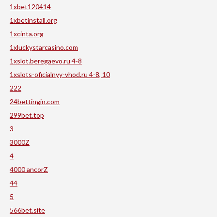
1xbet120414
1xbetinstall.org
1xcinta.org
1xluckystarcasino.com
1xslot.beregaevo.ru 4-8
1xslots-oficialnyy-vhod.ru 4-8, 10
222
24bettingin.com
299bet.top
3
3000Z
4
4000 ancorZ
44
5
566bet.site