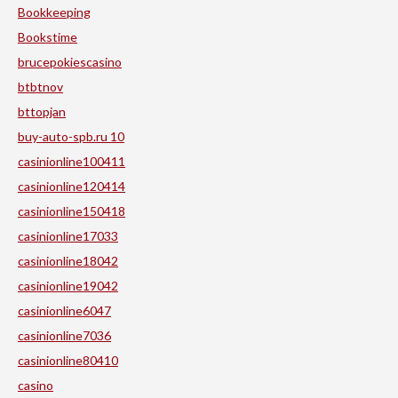
Bookkeeping
Bookstime
brucepokiescasino
btbtnov
bttopjan
buy-auto-spb.ru 10
casinionline100411
casinionline120414
casinionline150418
casinionline17033
casinionline18042
casinionline19042
casinionline6047
casinionline7036
casinionline80410
casino