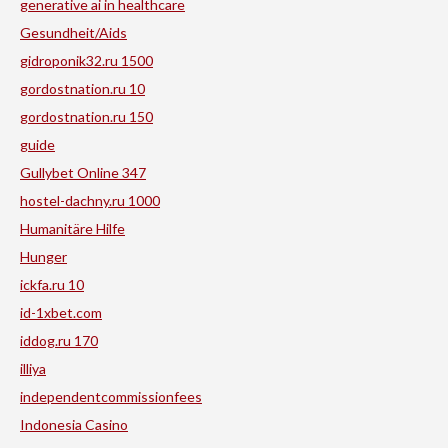
generative ai in healthcare
Gesundheit/Aids
gidroponik32.ru 1500
gordostnation.ru 10
gordostnation.ru 150
guide
Gullybet Online 347
hostel-dachny.ru 1000
Humanitäre Hilfe
Hunger
ickfa.ru 10
id-1xbet.com
iddog.ru 170
illiya
independentcommissionfees
Indonesia Casino