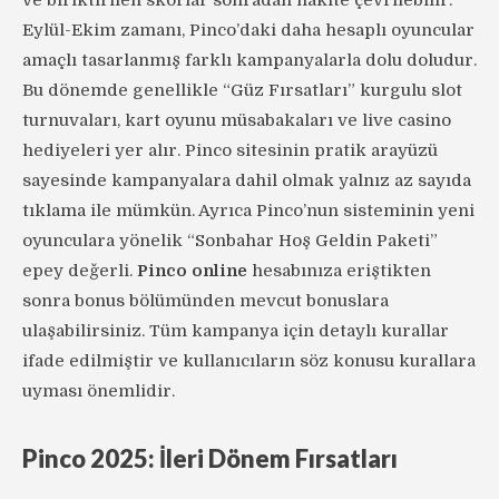
Eylül-Ekim zamanı, Pinco’daki daha hesaplı oyuncular
amaçlı tasarlanmış farklı kampanyalarla dolu doludur.
Bu dönemde genellikle “Güz Fırsatları” kurgulu slot
turnuvaları, kart oyunu müsabakaları ve live casino
hediyeleri yer alır. Pinco sitesinin pratik arayüzü
sayesinde kampanyalara dahil olmak yalnız az sayıda
tıklama ile mümkün. Ayrıca Pinco’nun sisteminin yeni
oyunculara yönelik “Sonbahar Hoş Geldin Paketi”
epey değerli.
Pinco online
hesabınıza eriştikten
sonra bonus bölümünden mevcut bonuslara
ulaşabilirsiniz. Tüm kampanya için detaylı kurallar
ifade edilmiştir ve kullanıcıların söz konusu kurallara
uyması önemlidir.
Pinco 2025: İleri Dönem Fırsatları