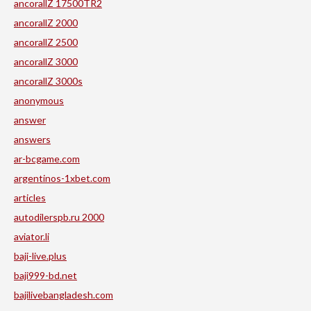
ancorallZ 17500TR2
ancorallZ 2000
ancorallZ 2500
ancorallZ 3000
ancorallZ 3000s
anonymous
answer
answers
ar-bcgame.com
argentinos-1xbet.com
articles
autodilerspb.ru 2000
aviator.li
baji-live.plus
baji999-bd.net
bajilivebangladesh.com