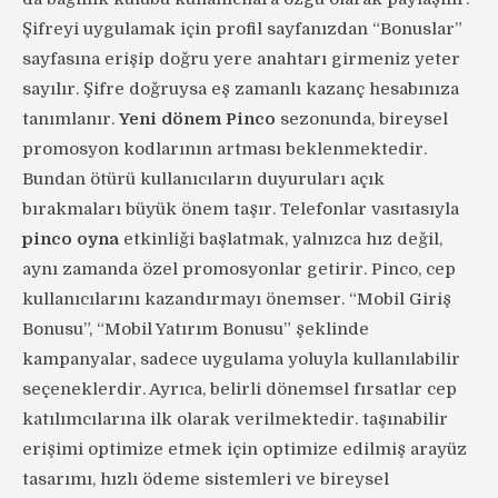
Şifreyi uygulamak için profil sayfanızdan “Bonuslar”
sayfasına erişip doğru yere anahtarı girmeniz yeter
sayılır. Şifre doğruysa eş zamanlı kazanç hesabınıza
tanımlanır.
Yeni dönem Pinco
sezonunda, bireysel
promosyon kodlarının artması beklenmektedir.
Bundan ötürü kullanıcıların duyuruları açık
bırakmaları büyük önem taşır. Telefonlar vasıtasıyla
pinco oyna
etkinliği başlatmak, yalnızca hız değil,
aynı zamanda özel promosyonlar getirir. Pinco, cep
kullanıcılarını kazandırmayı önemser. “Mobil Giriş
Bonusu”, “Mobil Yatırım Bonusu” şeklinde
kampanyalar, sadece uygulama yoluyla kullanılabilir
seçeneklerdir. Ayrıca, belirli dönemsel fırsatlar cep
katılımcılarına ilk olarak verilmektedir. taşınabilir
erişimi optimize etmek için optimize edilmiş arayüz
tasarımı, hızlı ödeme sistemleri ve bireysel