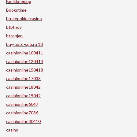
Bookkeeping
Bookstime
brucepokiescasino
btbtnov
bttopjan
buy-auto-spb.ru 10
casinionline100411
casinionline120414
casinionline150418
casinionline17033
casinionline18042
casinionline19042
casinionline6047
casinionline7036
casinionline80410
casino