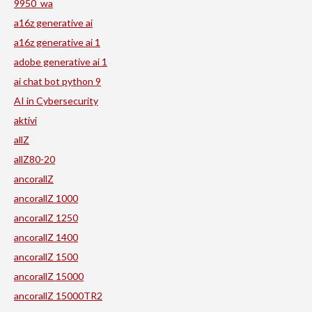
9950_wa
a16z generative ai
a16z generative ai 1
adobe generative ai 1
ai chat bot python 9
AI in Cybersecurity
aktivi
allZ
allZ80-20
ancorallZ
ancorallZ 1000
ancorallZ 1250
ancorallZ 1400
ancorallZ 1500
ancorallZ 15000
ancorallZ 15000TR2