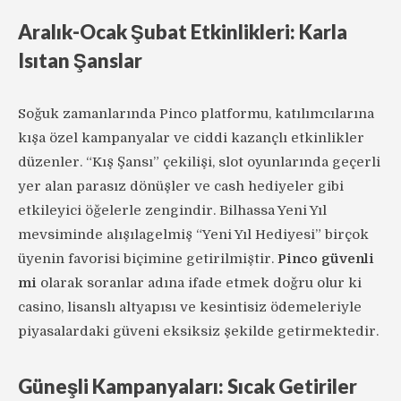
Aralık-Ocak Şubat Etkinlikleri: Karla
Isıtan Şanslar
Soğuk zamanlarında Pinco platformu, katılımcılarına
kışa özel kampanyalar ve ciddi kazançlı etkinlikler
düzenler. “Kış Şansı” çekilişi, slot oyunlarında geçerli
yer alan parasız dönüşler ve cash hediyeler gibi
etkileyici öğelerle zengindir. Bilhassa Yeni Yıl
mevsiminde alışılagelmiş “Yeni Yıl Hediyesi” birçok
üyenin favorisi biçimine getirilmiştir.
Pinco güvenli
mi
olarak soranlar adına ifade etmek doğru olur ki
casino, lisanslı altyapısı ve kesintisiz ödemeleriyle
piyasalardaki güveni eksiksiz şekilde getirmektedir.
Güneşli Kampanyaları: Sıcak Getiriler