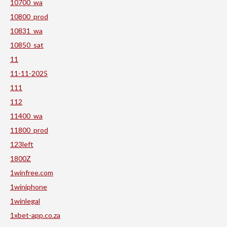
10700_wa
10800_prod
10831_wa
10850_sat
11
11-11-2025
111
112
11400_wa
11800_prod
123left
1800Z
1winfree.com
1winiphone
1winlegal
1xbet-app.co.za