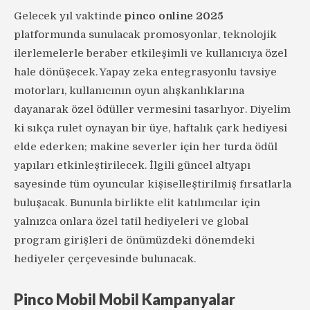
Gelecek yıl vaktinde
pinco online 2025
platformunda sunulacak promosyonlar, teknolojik
ilerlemelerle beraber etkileşimli ve kullanıcıya özel
hale dönüşecek. Yapay zeka entegrasyonlu tavsiye
motorları, kullanıcının oyun alışkanlıklarına
dayanarak özel ödüller vermesini tasarlıyor. Diyelim
ki sıkça rulet oynayan bir üye, haftalık çark hediyesi
elde ederken; makine severler için her turda ödül
yapıları etkinleştirilecek. İlgili güncel altyapı
sayesinde tüm oyuncular kişiselleştirilmiş fırsatlarla
buluşacak. Bununla birlikte elit katılımcılar için
yalnızca onlara özel tatil hediyeleri ve global
program girişleri de önümüzdeki dönemdeki
hediyeler çerçevesinde bulunacak.
Pinco Mobil Mobil Kampanyalar