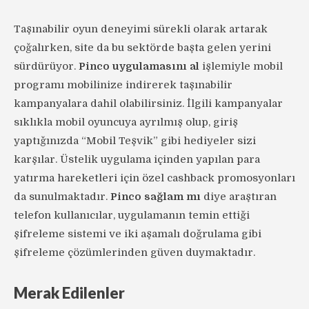
Taşınabilir oyun deneyimi sürekli olarak artarak
çoğalırken, site da bu sektörde başta gelen yerini
sürdürüyor.
Pinco uygulamasını al
işlemiyle mobil
programı mobilinize indirerek taşınabilir
kampanyalara dahil olabilirsiniz. İlgili kampanyalar
sıklıkla mobil oyuncuya ayrılmış olup, giriş
yaptığınızda “Mobil Teşvik” gibi hediyeler sizi
karşılar. Üstelik uygulama içinden yapılan para
yatırma hareketleri için özel cashback promosyonları
da sunulmaktadır.
Pinco sağlam mı
diye araştıran
telefon kullanıcılar, uygulamanın temin ettiği
şifreleme sistemi ve iki aşamalı doğrulama gibi
şifreleme çözümlerinden güven duymaktadır.
Merak Edilenler