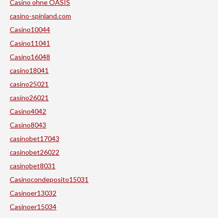
Casino ohne OASIS
casino-spinland.com
Casino10044
Casino11041
Casino16048
casino18041
casino25021
casino26021
Casino4042
Casino8043
casinobet17043
casinobet26022
casinobet8031
Casinocondeposito15031
Casinoer13032
Casinoer15034