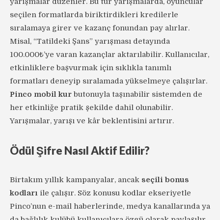
yarışmalar düzenler. Bu tür yarışmalarda, oyuncular
seçilen formatlarda biriktirdikleri kredilerle
sıralamaya girer ve kazanç fonundan pay alırlar.
Misal, “Tatildeki Şans” yarışması detayında
100.000₺’ye varan kazançlar aktarılabilir. Kullanıcılar,
etkinliklere başvurmak için sıklıkla tanımlı
formatları deneyip sıralamada yükselmeye çalışırlar.
Pinco mobil kur
butonuyla taşınabilir sistemden de
her etkinliğe pratik şekilde dahil olunabilir.
Yarışmalar, yarışı ve kâr beklentisini artırır.
Ödül Şifre Nasıl Aktif Edilir?
Birtakım yıllık kampanyalar, ancak
seçili bonus
kodları
ile çalışır. Söz konusu kodlar ekseriyetle
Pinco’nun e-mail haberlerinde, medya kanallarında ya
da bağlılık kulübü kullanıcılara özgü olarak paylaşılır.