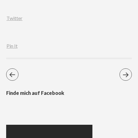
Twitter
Pin It
Finde mich auf Facebook