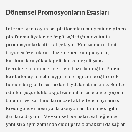
Dönemsel Promosyonların Esasları
İnternet şans oyunları platformları bünyesinde
pinco
platformu
üyelerine özgü sağladığı mevsimlik
promosyonlarla dikkat çekiyor. Her zaman dilimi
boyunca özel olarak düzenlenen kampanyalar,
katılımcılara yüksek gelirler ve neşeli şans
tecrübeleri temin etmek için hazırlanmıştır.
Pinco
kur
butonuyla mobil aygıtına programı eriştirerek
hemen bu gibi fırsatlardan faydalanabilirsiniz. Bunlar
ödüller çoğunlukla özgül zamanlar süresince geçerli
bulunur ve katılımcıların özel aktiviteleri oynaması,
kredi göndermesi ya da aksiyonları bitirmesi gibi
şartlara dayanır. Mevsimsel bonuslar, salt eğlence
yanı sıra aynı zamanda ciddi para olanakları da sağlar.