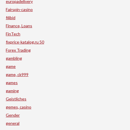
europadelivery
Fairspin-casino
filibid
Finance, Loans
FinTech
fixprice-katalog.ru 50
Forex Trading
gambling
game
game, ck999
games
gaming
Geistliches
gemes, casino
Gender
general