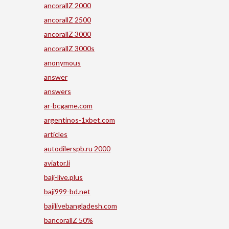
ancorallZ 2000
ancorallZ 2500
ancorallZ 3000
ancorallZ 3000s
anonymous
answer
answers
ar-bcgame.com
argentinos-1xbet.com
articles
autodilerspb.ru 2000
aviator.li
baji-live.plus
baji999-bd.net
bajilivebangladesh.com
bancorallZ 50%