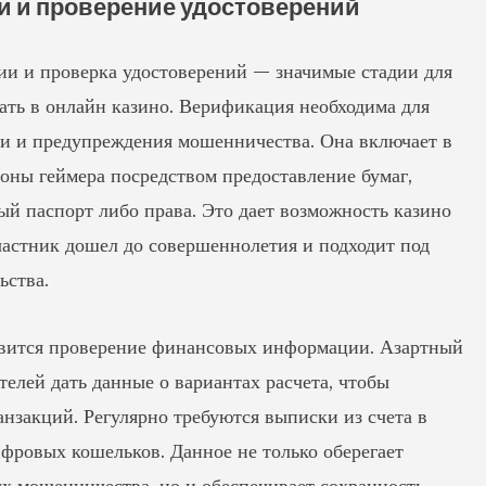
и и проверение удостоверений
и и проверка удостоверений — значимые стадии для
ать в онлайн казино. Верификация необходима для
ти и предупреждения мошенничества. Она включает в
оны геймера посредством предоставление бумаг,
ый паспорт либо права. Это дает возможность казино
частник дошел до совершеннолетия и подходит под
ьства.
вится проверение финансовых информации. Азартный
телей дать данные о вариантах расчета, чтобы
анзакций. Регулярно требуются выписки из счета в
фровых кошельков. Данное не только оберегает