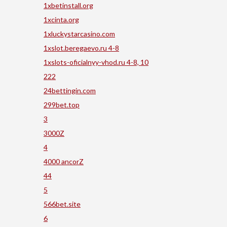
1xbetinstall.org
1xcinta.org
1xluckystarcasino.com
1xslot.beregaevo.ru 4-8
1xslots-oficialnyy-vhod.ru 4-8, 10
222
24bettingin.com
299bet.top
3
3000Z
4
4000 ancorZ
44
5
566bet.site
6