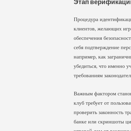
Этап верификаци
Процедура идентификаци
клиентов, желающих игр
обеспечения безопаснос
себя подтверждение перс
например, как заграничн
убедиться, что именно у
требованиям законодател
Важным фактором стано
клуб требует от пользова
проверить законность тр
банке или скриншоты ци