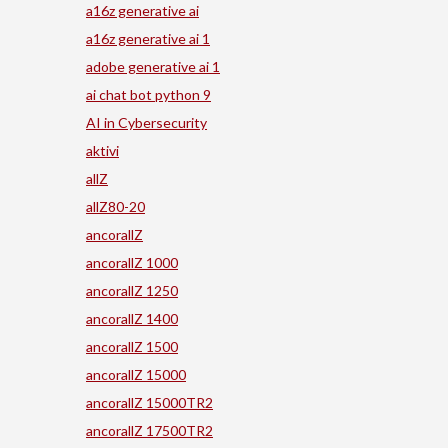
a16z generative ai
a16z generative ai 1
adobe generative ai 1
ai chat bot python 9
AI in Cybersecurity
aktivi
allZ
allZ80-20
ancorallZ
ancorallZ 1000
ancorallZ 1250
ancorallZ 1400
ancorallZ 1500
ancorallZ 15000
ancorallZ 15000TR2
ancorallZ 17500TR2