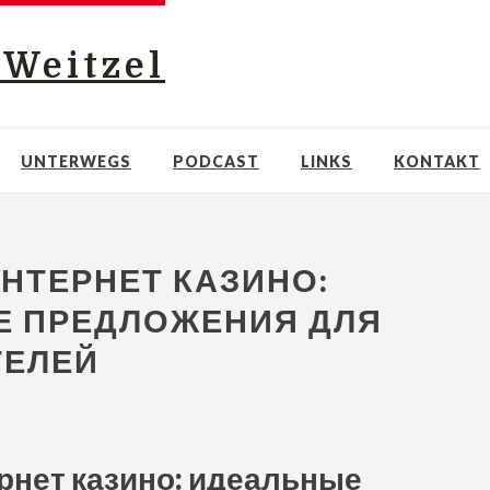
-Weitzel
UNTERWEGS
PODCAST
LINKS
KONTAKT
НТЕРНЕТ КАЗИНО:
Е ПРЕДЛОЖЕНИЯ ДЛЯ
ТЕЛЕЙ
рнет казино: идеальные