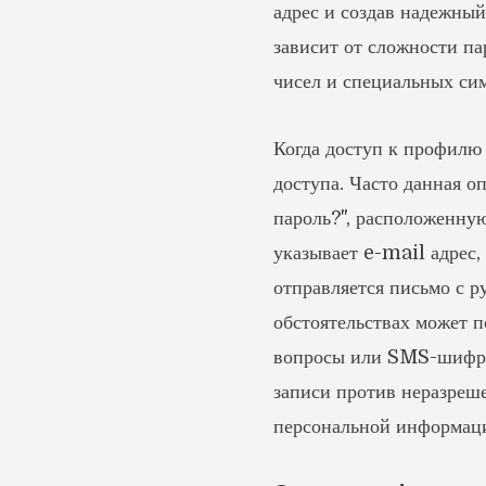
адрес и создав надежный
зависит от сложности па
чисел и специальных си
Когда доступ к профилю
доступа. Часто данная о
пароль?", расположенную
указывает e-mail адрес,
отправляется письмо с р
обстоятельствах может п
вопросы или SMS-шифр. 
записи против неразреше
персональной информаци