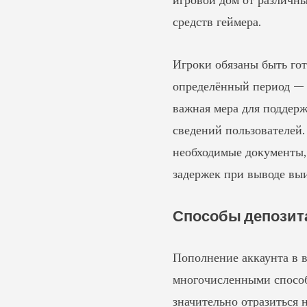
игровой дом от различны
средств геймера.
Игроки обязаны быть гот
определённый период — к
важная мера для поддер
сведений пользователей.
необходимые документы,
задержек при выводе вы
Способы депозит
Пополнение аккаунта в 
многочисленными способ
значительно отразиться 