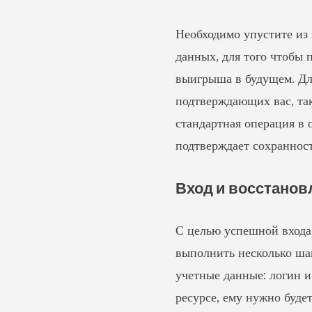
Необходимо упустите из
данных, для того чтобы 
выигрыша в будущем. Для
подтверждающих вас, так
стандартная операция в
подтверждает сохранност
Вход и восстанов
С целью успешной входа
выполнить несколько шаг
учетные данные: логин и 
ресурсе, ему нужно буде