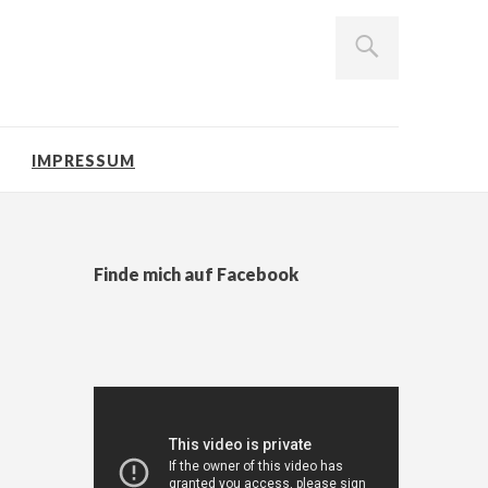
IMPRESSUM
Finde mich auf Facebook